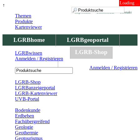
Loading ...
↑
Impressum
Datenschutz
Kontakt
Themen
Produkte
Kartenviewer
LGRBhome
LGRBgeoportal
LGRBbohrungen
LGRB-Shop
LGRBwissen
Anmelden / Registrieren
LGRBwissen
Anmelden / Registrieren
Registrierung
LGRB-Shop
LGRBanzeigeportal
LGRB-Kartenviewer
UVB-Portal
Produkte
Bodenkunde
Erdbeben
Fachübergreifend
Geologie
Geothermie
Geotourismus