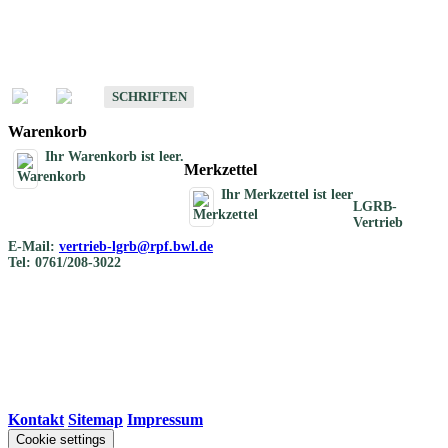
Schriften
Schriften des Fachbereichs Bodenkunde
SCHRIFTEN
Warenkorb
Ihr Warenkorb ist leer.
Merkzettel
Ihr Merkzettel ist leer
LGRB-
Vertrieb
E-Mail:
vertrieb-lgrb@rpf.bwl.de
Tel: 0761/208-3022
Kontakt
|
Sitemap
|
Impressum
Cookie settings