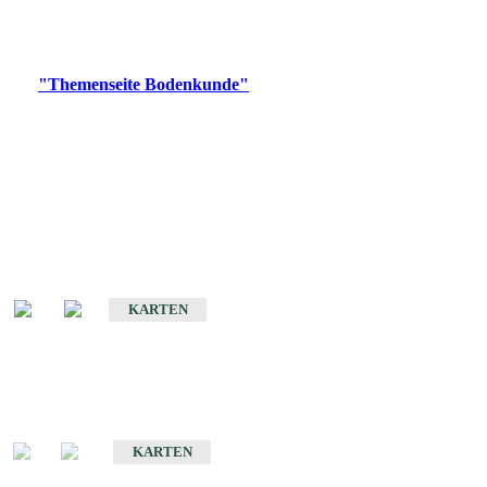
Bitte wählen Sie ein Produkt im gewünschten Format aus.
Digitale Produkte, die direkt downloadbar sind, finden Sie auf
der
"Themenseite Bodenkunde"
im
LGRBgeoportal
.
Historische Karten
(Produktentwicklung
eingestellt)
Bodenkarte von Baden-Württemberg 1 : 25 000
KARTEN
Sonderkarten
Bodenkundliche Sonderkarten
KARTEN