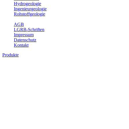
Hydrogeologie
Ingenieurgeologie
Rohstoffgeologie
Service
AGB
LGRB-Schriften
Impressum
Datenschutz
Kontakt
Produkte
Produkte des Themenbereichs
Bodenkunde
In den letzten Jahrzehnten hat die Gefährdung des Bodens durch die
Nutzung von Flächen für Siedlung und Verkehr, durch
Schadstoffeinträge und moderne Landbewirtschaftungsformen
rasant zugenommen. Die Erhaltung der vorhandenen natürlichen
Bodenreserven muss daher ein grundlegendes Anliegen der Planung
sein. Der Fachbereich Bodenkunde von Baden-Württemberg liefert
mit den dazugehörigen Auswertungsthemen wichtige Informationen
für die Landes- und Regionalplanung sowie für Lehre und
Forschung.