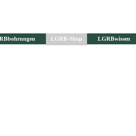
RBbohrungen
LGRB-Shop
LGRBwissen