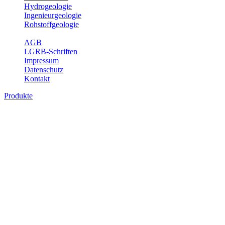
Hydrogeologie
Ingenieurgeologie
Rohstoffgeologie
Service
AGB
LGRB-Schriften
Impressum
Datenschutz
Kontakt
Produkte
Produkte des Themenbereichs Bodenkund
In den letzten Jahrzehnten hat die Gefährdung des Bodens durch di
Die Erhaltung der vorhandenen natürlichen Bodenreserven muss dahe
Auswertungsthemen wichtige Informationen für die Landes- und Reg
Bitte wählen Sie ein Produkt im gewünschten Format aus.
Digitale Produkte, die direkt downloadbar sind, finden Sie auf d
Historische Karten (Produktentw