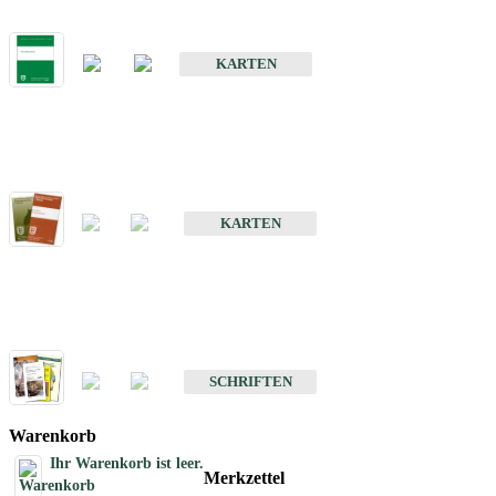
Bodenkarte von Baden-Württemberg 1 : 25 000
KARTEN
Sonderkarten
Bodenkundliche Sonderkarten
KARTEN
Schriften
Schriften des Fachbereichs Bodenkunde
SCHRIFTEN
Warenkorb
Ihr Warenkorb ist leer.
Merkzettel