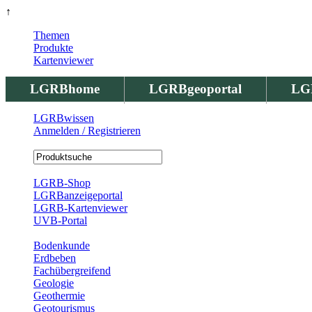
↑
Themen
Produkte
Kartenviewer
LGRBhome
LGRBgeoportal
LG
LGRBwissen
Anmelden / Registrieren
Registrierung
LGRB-Shop
LGRBanzeigeportal
LGRB-Kartenviewer
UVB-Portal
Produkte
Bodenkunde
Erdbeben
Fachübergreifend
Geologie
Geothermie
Geotourismus