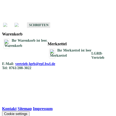
Schriften
Schriften des Fachbereichs Bodenkunde
SCHRIFTEN
Warenkorb
Ihr Warenkorb ist leer.
Merkzettel
Ihr Merkzettel ist leer
LGRB-
Vertrieb
E-Mail:
vertrieb-lgrb@rpf.bwl.de
Tel: 0761/208-3022
Kontakt
|
Sitemap
|
Impressum
Cookie settings