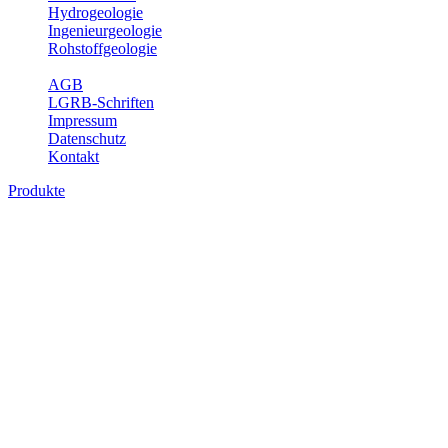
Hydrogeologie
Ingenieurgeologie
Rohstoffgeologie
Service
AGB
LGRB-Schriften
Impressum
Datenschutz
Kontakt
Produkte
Produkte des Themenbereichs
Bodenkunde
In den letzten Jahrzehnten hat die Gefährdung des Bodens durch die
Nutzung von Flächen für Siedlung und Verkehr, durch
Schadstoffeinträge und moderne Landbewirtschaftungsformen
rasant zugenommen. Die Erhaltung der vorhandenen natürlichen
Bodenreserven muss daher ein grundlegendes Anliegen der Planung
sein. Der Fachbereich Bodenkunde von Baden-Württemberg liefert
mit den dazugehörigen Auswertungsthemen wichtige Informationen
für die Landes- und Regionalplanung sowie für Lehre und
Forschung.