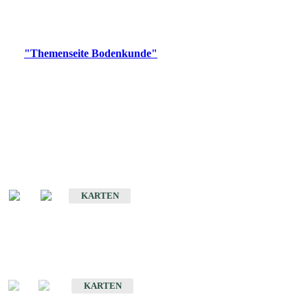
Bitte wählen Sie ein Produkt im gewünschten Format aus.
Digitale Produkte, die direkt downloadbar sind, finden Sie auf
der
"Themenseite Bodenkunde"
im
LGRBgeoportal
.
Historische Karten
(Produktentwicklung
eingestellt)
Bodenkarte von Baden-Württemberg 1 : 25 000
KARTEN
Sonderkarten
Bodenkundliche Sonderkarten
KARTEN