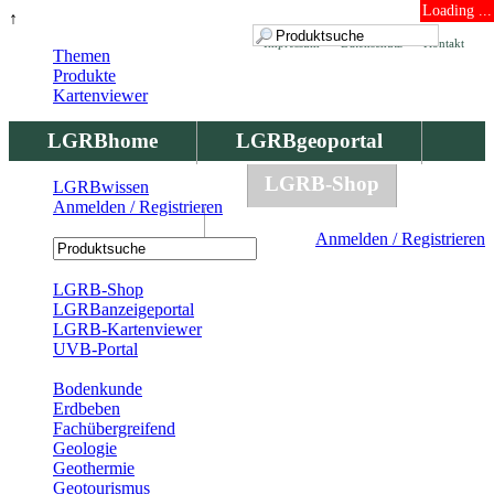
Loading ...
↑
Impressum
Datenschutz
Kontakt
Themen
Produkte
Kartenviewer
LGRBhome
LGRBgeoportal
LGRBbohrungen
LGRB-Shop
LGRBwissen
Anmelden / Registrieren
LGRBwissen
Anmelden / Registrieren
Registrierung
LGRB-Shop
LGRBanzeigeportal
LGRB-Kartenviewer
UVB-Portal
Produkte
Bodenkunde
Erdbeben
Fachübergreifend
Geologie
Geothermie
Geotourismus