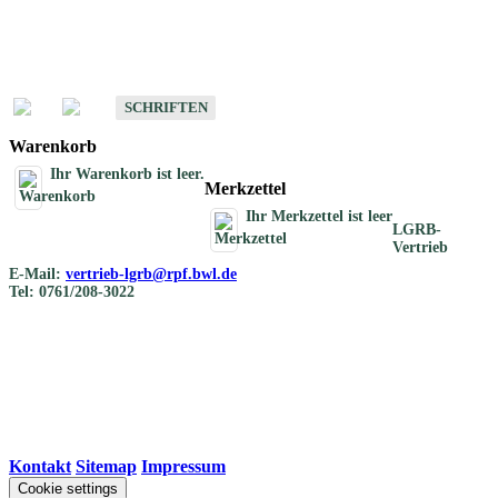
Schriften
Schriften des Fachbereichs Bodenkunde
SCHRIFTEN
Warenkorb
Ihr Warenkorb ist leer.
Merkzettel
Ihr Merkzettel ist leer
LGRB-
Vertrieb
E-Mail:
vertrieb-lgrb@rpf.bwl.de
Tel: 0761/208-3022
Kontakt
|
Sitemap
|
Impressum
Cookie settings