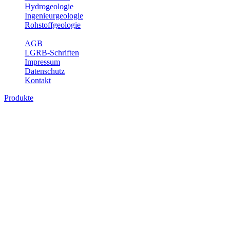
Hydrogeologie
Ingenieurgeologie
Rohstoffgeologie
Service
AGB
LGRB-Schriften
Impressum
Datenschutz
Kontakt
Produkte
Produkte des Themenbereichs
Bodenkunde
In den letzten Jahrzehnten hat die Gefährdung des Bodens durch die
Nutzung von Flächen für Siedlung und Verkehr, durch
Schadstoffeinträge und moderne Landbewirtschaftungsformen
rasant zugenommen. Die Erhaltung der vorhandenen natürlichen
Bodenreserven muss daher ein grundlegendes Anliegen der Planung
sein. Der Fachbereich Bodenkunde von Baden-Württemberg liefert
mit den dazugehörigen Auswertungsthemen wichtige Informationen
für die Landes- und Regionalplanung sowie für Lehre und
Forschung.