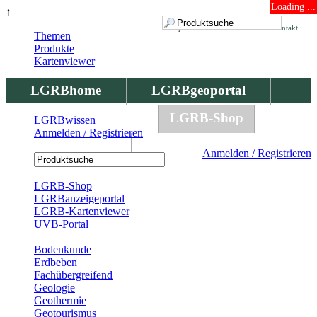
Loading ...
↑
Impressum
Datenschutz
Kontakt
Themen
Produkte
Kartenviewer
LGRBhome
LGRBgeoportal
LGRBbohrungen
LGRB-Shop
LGRBwissen
Anmelden / Registrieren
LGRBwissen
Anmelden / Registrieren
Registrierung
LGRB-Shop
LGRBanzeigeportal
LGRB-Kartenviewer
UVB-Portal
Produkte
Bodenkunde
Erdbeben
Fachübergreifend
Geologie
Geothermie
Geotourismus