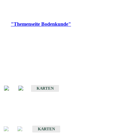
Bitte wählen Sie ein Produkt im gewünschten Format aus.
Digitale Produkte, die direkt downloadbar sind, finden Sie auf
der
"Themenseite Bodenkunde"
im
LGRBgeoportal
.
Historische Karten
(Produktentwicklung
eingestellt)
Bodenkarte von Baden-Württemberg 1 : 25 000
KARTEN
Sonderkarten
Bodenkundliche Sonderkarten
KARTEN