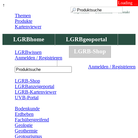
Loading ...
↑
Impressum
Datenschutz
Kontakt
Themen
Produkte
Kartenviewer
LGRBhome
LGRBgeoportal
LGRBbohrungen
LGRB-Shop
LGRBwissen
Anmelden / Registrieren
LGRBwissen
Anmelden / Registrieren
Registrierung
LGRB-Shop
LGRBanzeigeportal
LGRB-Kartenviewer
UVB-Portal
Produkte
Bodenkunde
Erdbeben
Fachübergreifend
Geologie
Geothermie
Geotourismus