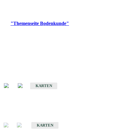
Bitte wählen Sie ein Produkt im gewünschten Format aus.
Digitale Produkte, die direkt downloadbar sind, finden Sie auf
der
"Themenseite Bodenkunde"
im
LGRBgeoportal
.
Historische Karten
(Produktentwicklung
eingestellt)
Bodenkarte von Baden-Württemberg 1 : 25 000
KARTEN
Sonderkarten
Bodenkundliche Sonderkarten
KARTEN