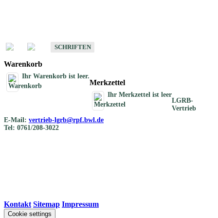
Schriften
Schriften des Fachbereichs Bodenkunde
SCHRIFTEN
Warenkorb
Ihr Warenkorb ist leer.
Merkzettel
Ihr Merkzettel ist leer
LGRB-
Vertrieb
E-Mail:
vertrieb-lgrb@rpf.bwl.de
Tel: 0761/208-3022
Kontakt
|
Sitemap
|
Impressum
Cookie settings