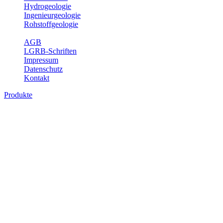
Hydrogeologie
Ingenieurgeologie
Rohstoffgeologie
Service
AGB
LGRB-Schriften
Impressum
Datenschutz
Kontakt
Produkte
Produkte des Themenbereichs
Bodenkunde
In den letzten Jahrzehnten hat die Gefährdung des Bodens durch die
Nutzung von Flächen für Siedlung und Verkehr, durch
Schadstoffeinträge und moderne Landbewirtschaftungsformen
rasant zugenommen. Die Erhaltung der vorhandenen natürlichen
Bodenreserven muss daher ein grundlegendes Anliegen der Planung
sein. Der Fachbereich Bodenkunde von Baden-Württemberg liefert
mit den dazugehörigen Auswertungsthemen wichtige Informationen
für die Landes- und Regionalplanung sowie für Lehre und
Forschung.