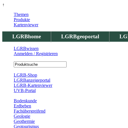
↑
Themen
Produkte
Kartenviewer
LGRBhome
LGRBgeoportal
LG
LGRBwissen
Anmelden / Registrieren
Registrierung
LGRB-Shop
LGRBanzeigeportal
LGRB-Kartenviewer
UVB-Portal
Produkte
Bodenkunde
Erdbeben
Fachübergreifend
Geologie
Geothermie
Geotourismus