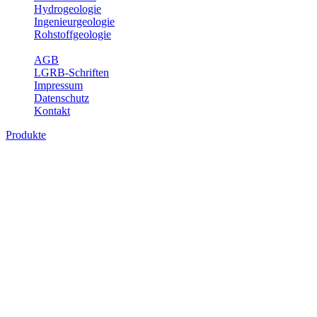
Hydrogeologie
Ingenieurgeologie
Rohstoffgeologie
Service
AGB
LGRB-Schriften
Impressum
Datenschutz
Kontakt
Produkte
Produkte des Themenbereichs Bodenkund
In den letzten Jahrzehnten hat die Gefährdung des Bodens durch di
Die Erhaltung der vorhandenen natürlichen Bodenreserven muss dahe
Auswertungsthemen wichtige Informationen für die Landes- und Reg
Bitte wählen Sie ein Produkt im gewünschten Format aus.
Digitale Produkte, die direkt downloadbar sind, finden Sie auf d
Historische Karten (Produktentw