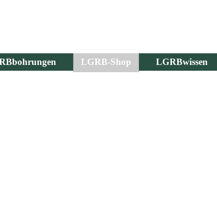
RBbohrungen
LGRB-Shop
LGRBwissen