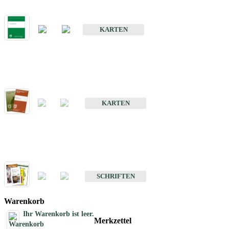
Bodenkarte von Baden-Württemberg 1 : 25 000
KARTEN
Sonderkarten
Bodenkundliche Sonderkarten
KARTEN
Schriften
Schriften des Fachbereichs Bodenkunde
SCHRIFTEN
Warenkorb
Ihr Warenkorb ist leer.
Merkzettel