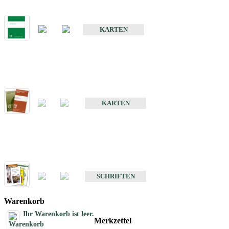
Bodenkarte von Baden-Württemberg 1 : 25 000
KARTEN
Sonderkarten
Bodenkundliche Sonderkarten
KARTEN
Schriften
Schriften des Fachbereichs Bodenkunde
SCHRIFTEN
Warenkorb
Ihr Warenkorb ist leer.
Merkzettel