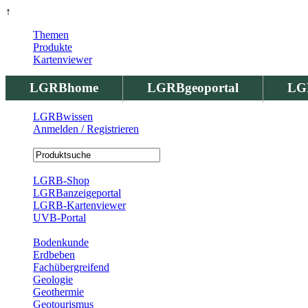
↑
Themen
Produkte
Kartenviewer
LGRBhome
LGRBgeoportal
LG
LGRBwissen
Anmelden / Registrieren
Registrierung
LGRB-Shop
LGRBanzeigeportal
LGRB-Kartenviewer
UVB-Portal
Produkte
Bodenkunde
Erdbeben
Fachübergreifend
Geologie
Geothermie
Geotourismus