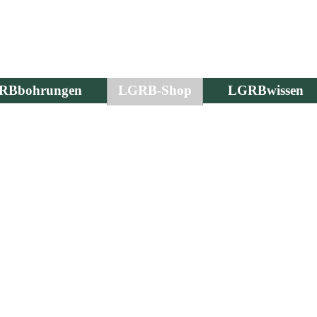
RBbohrungen
LGRB-Shop
LGRBwissen