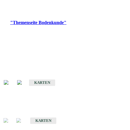
Bitte wählen Sie ein Produkt im gewünschten Format aus.
Digitale Produkte, die direkt downloadbar sind, finden Sie auf
der
"Themenseite Bodenkunde"
im
LGRBgeoportal
.
Historische Karten
(Produktentwicklung
eingestellt)
Bodenkarte von Baden-Württemberg 1 : 25 000
KARTEN
Sonderkarten
Bodenkundliche Sonderkarten
KARTEN