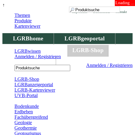
Loading ...
↑
Impressum
Datenschutz
Kontakt
Themen
Produkte
Kartenviewer
LGRBhome
LGRBgeoportal
LGRBbohrungen
LGRB-Shop
LGRBwissen
Anmelden / Registrieren
LGRBwissen
Anmelden / Registrieren
Registrierung
LGRB-Shop
LGRBanzeigeportal
LGRB-Kartenviewer
UVB-Portal
Produkte
Bodenkunde
Erdbeben
Fachübergreifend
Geologie
Geothermie
Geotourismus