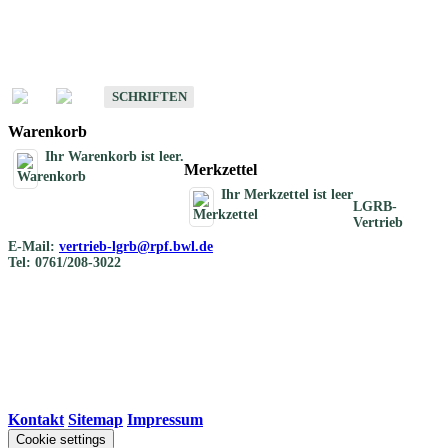
Schriften
Schriften des Fachbereichs Bodenkunde
SCHRIFTEN
Warenkorb
Ihr Warenkorb ist leer.
Merkzettel
Ihr Merkzettel ist leer
LGRB-
Vertrieb
E-Mail:
vertrieb-lgrb@rpf.bwl.de
Tel: 0761/208-3022
Kontakt
|
Sitemap
|
Impressum
Cookie settings