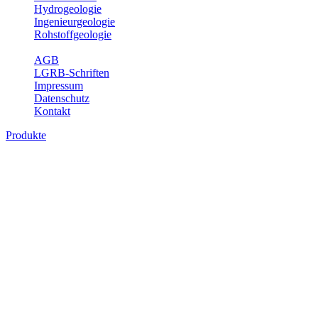
Hydrogeologie
Ingenieurgeologie
Rohstoffgeologie
Service
AGB
LGRB-Schriften
Impressum
Datenschutz
Kontakt
Produkte
Produkte des Themenbereichs
Bodenkunde
In den letzten Jahrzehnten hat die Gefährdung des Bodens durch die
Nutzung von Flächen für Siedlung und Verkehr, durch
Schadstoffeinträge und moderne Landbewirtschaftungsformen
rasant zugenommen. Die Erhaltung der vorhandenen natürlichen
Bodenreserven muss daher ein grundlegendes Anliegen der Planung
sein. Der Fachbereich Bodenkunde von Baden-Württemberg liefert
mit den dazugehörigen Auswertungsthemen wichtige Informationen
für die Landes- und Regionalplanung sowie für Lehre und
Forschung.