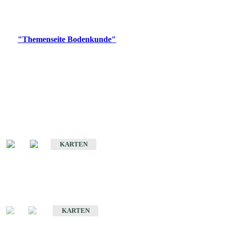
Bitte wählen Sie ein Produkt im gewünschten Format aus.
Digitale Produkte, die direkt downloadbar sind, finden Sie auf
der
"Themenseite Bodenkunde"
im
LGRBgeoportal
.
Historische Karten
(Produktentwicklung
eingestellt)
Bodenkarte von Baden-Württemberg 1 : 25 000
KARTEN
Sonderkarten
Bodenkundliche Sonderkarten
KARTEN