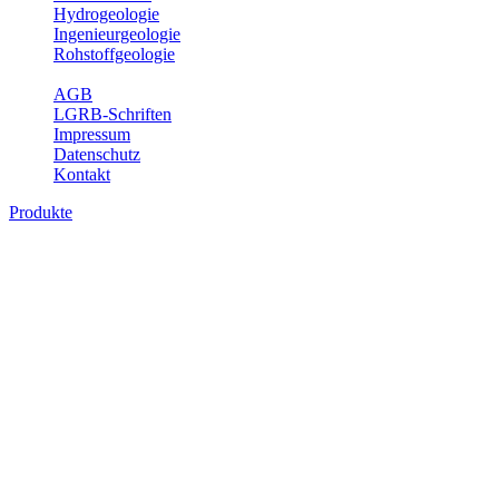
Hydrogeologie
Ingenieurgeologie
Rohstoffgeologie
Service
AGB
LGRB-Schriften
Impressum
Datenschutz
Kontakt
Produkte
Produkte des Themenbereichs
Bodenkunde
In den letzten Jahrzehnten hat die Gefährdung des Bodens durch die
Nutzung von Flächen für Siedlung und Verkehr, durch
Schadstoffeinträge und moderne Landbewirtschaftungsformen
rasant zugenommen. Die Erhaltung der vorhandenen natürlichen
Bodenreserven muss daher ein grundlegendes Anliegen der Planung
sein. Der Fachbereich Bodenkunde von Baden-Württemberg liefert
mit den dazugehörigen Auswertungsthemen wichtige Informationen
für die Landes- und Regionalplanung sowie für Lehre und
Forschung.