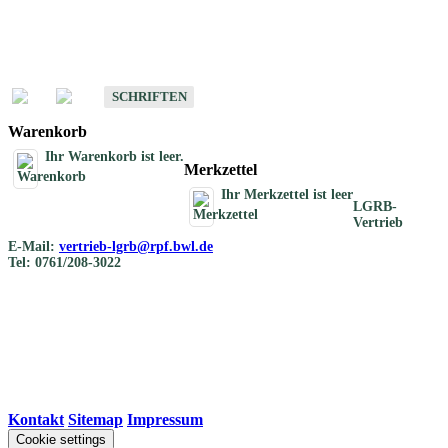
Schriften
Schriften des Fachbereichs Bodenkunde
SCHRIFTEN
Warenkorb
Ihr Warenkorb ist leer.
Merkzettel
Ihr Merkzettel ist leer
LGRB-
Vertrieb
E-Mail:
vertrieb-lgrb@rpf.bwl.de
Tel: 0761/208-3022
Kontakt
|
Sitemap
|
Impressum
Cookie settings