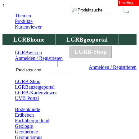
Loading ...
↑
Impressum
Datenschutz
Kontakt
Themen
Produkte
Kartenviewer
LGRBhome
LGRBgeoportal
LGRBbohrungen
LGRB-Shop
LGRBwissen
Anmelden / Registrieren
LGRBwissen
Anmelden / Registrieren
Registrierung
LGRB-Shop
LGRBanzeigeportal
LGRB-Kartenviewer
UVB-Portal
Produkte
Bodenkunde
Erdbeben
Fachübergreifend
Geologie
Geothermie
Geotourismus