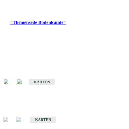
Bitte wählen Sie ein Produkt im gewünschten Format aus.
Digitale Produkte, die direkt downloadbar sind, finden Sie auf
der
"Themenseite Bodenkunde"
im
LGRBgeoportal
.
Historische Karten
(Produktentwicklung
eingestellt)
Bodenkarte von Baden-Württemberg 1 : 25 000
KARTEN
Sonderkarten
Bodenkundliche Sonderkarten
KARTEN