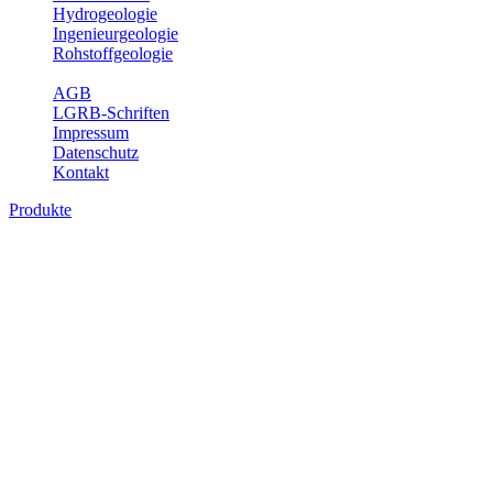
Hydrogeologie
Ingenieurgeologie
Rohstoffgeologie
Service
AGB
LGRB-Schriften
Impressum
Datenschutz
Kontakt
Produkte
Produkte des Themenbereichs
Bodenkunde
In den letzten Jahrzehnten hat die Gefährdung des Bodens durch die
Nutzung von Flächen für Siedlung und Verkehr, durch
Schadstoffeinträge und moderne Landbewirtschaftungsformen
rasant zugenommen. Die Erhaltung der vorhandenen natürlichen
Bodenreserven muss daher ein grundlegendes Anliegen der Planung
sein. Der Fachbereich Bodenkunde von Baden-Württemberg liefert
mit den dazugehörigen Auswertungsthemen wichtige Informationen
für die Landes- und Regionalplanung sowie für Lehre und
Forschung.