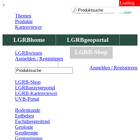
Loading ...
↑
Impressum
Datenschutz
Kontakt
Themen
Produkte
Kartenviewer
LGRBhome
LGRBgeoportal
LGRBbohrungen
LGRB-Shop
LGRBwissen
Anmelden / Registrieren
LGRBwissen
Anmelden / Registrieren
Registrierung
LGRB-Shop
LGRBanzeigeportal
LGRB-Kartenviewer
UVB-Portal
Produkte
Bodenkunde
Erdbeben
Fachübergreifend
Geologie
Geothermie
Geotourismus