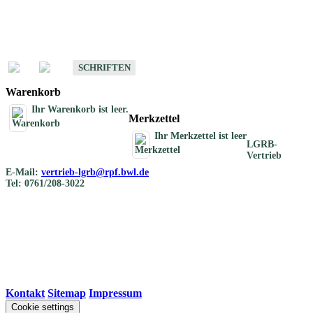
Schriften
Schriften des Fachbereichs Bodenkunde
SCHRIFTEN
Warenkorb
Ihr Warenkorb ist leer.
Merkzettel
Ihr Merkzettel ist leer
LGRB-
Vertrieb
E-Mail:
vertrieb-lgrb@rpf.bwl.de
Tel: 0761/208-3022
Kontakt
|
Sitemap
|
Impressum
Cookie settings