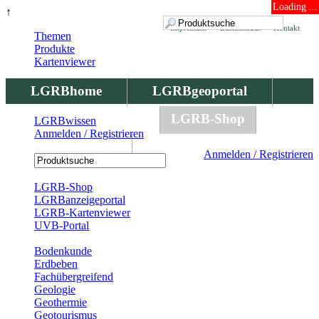
Loading ...
↑
Impressum
Datenschutz
Kontakt
Themen
Produkte
Kartenviewer
LGRBhome
LGRBgeoportal
LGRBbohrungen
LGRB-Shop
LGRBwissen
Anmelden / Registrieren
LGRBwissen
Anmelden / Registrieren
Registrierung
LGRB-Shop
LGRBanzeigeportal
LGRB-Kartenviewer
UVB-Portal
Produkte
Bodenkunde
Erdbeben
Fachübergreifend
Geologie
Geothermie
Geotourismus