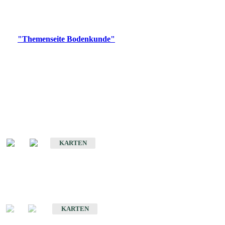
Bitte wählen Sie ein Produkt im gewünschten Format aus.
Digitale Produkte, die direkt downloadbar sind, finden Sie auf
der
"Themenseite Bodenkunde"
im
LGRBgeoportal
.
Historische Karten
(Produktentwicklung
eingestellt)
Bodenkarte von Baden-Württemberg 1 : 25 000
KARTEN
Sonderkarten
Bodenkundliche Sonderkarten
KARTEN