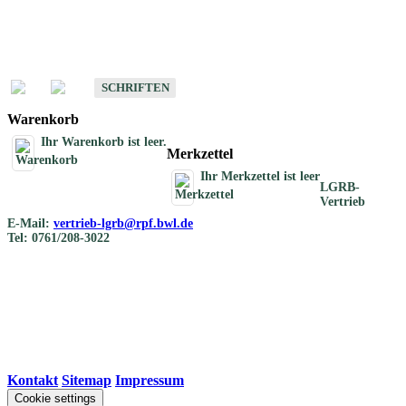
Schriften
Schriften des Fachbereichs Bodenkunde
SCHRIFTEN
Warenkorb
Ihr Warenkorb ist leer.
Merkzettel
Ihr Merkzettel ist leer
LGRB-
Vertrieb
E-Mail:
vertrieb-lgrb@rpf.bwl.de
Tel: 0761/208-3022
Kontakt
|
Sitemap
|
Impressum
Cookie settings