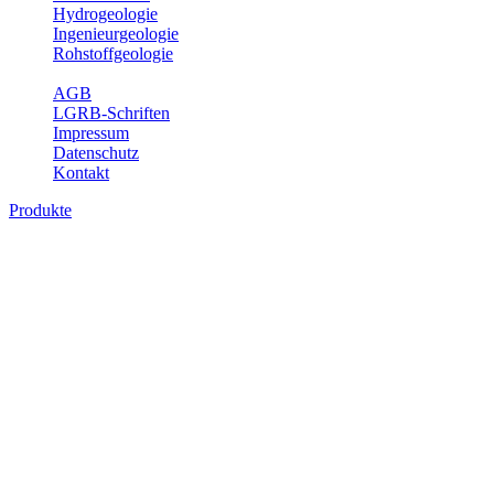
Hydrogeologie
Ingenieurgeologie
Rohstoffgeologie
Service
AGB
LGRB-Schriften
Impressum
Datenschutz
Kontakt
Produkte
Produkte des Themenbereichs
Bodenkunde
In den letzten Jahrzehnten hat die Gefährdung des Bodens durch die
Nutzung von Flächen für Siedlung und Verkehr, durch
Schadstoffeinträge und moderne Landbewirtschaftungsformen
rasant zugenommen. Die Erhaltung der vorhandenen natürlichen
Bodenreserven muss daher ein grundlegendes Anliegen der Planung
sein. Der Fachbereich Bodenkunde von Baden-Württemberg liefert
mit den dazugehörigen Auswertungsthemen wichtige Informationen
für die Landes- und Regionalplanung sowie für Lehre und
Forschung.