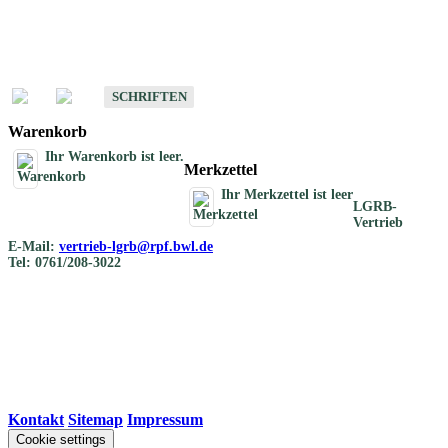
Schriften
Schriften des Fachbereichs Bodenkunde
SCHRIFTEN
Warenkorb
Ihr Warenkorb ist leer.
Merkzettel
Ihr Merkzettel ist leer
LGRB-
Vertrieb
E-Mail:
vertrieb-lgrb@rpf.bwl.de
Tel: 0761/208-3022
Kontakt
|
Sitemap
|
Impressum
Cookie settings