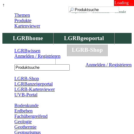
Loading ...
↑
Impressum
Datenschutz
Kontakt
Themen
Produkte
Kartenviewer
LGRBhome
LGRBgeoportal
LGRBbohrungen
LGRB-Shop
LGRBwissen
Anmelden / Registrieren
LGRBwissen
Anmelden / Registrieren
Registrierung
LGRB-Shop
LGRBanzeigeportal
LGRB-Kartenviewer
UVB-Portal
Produkte
Bodenkunde
Erdbeben
Fachübergreifend
Geologie
Geothermie
Geotourismus