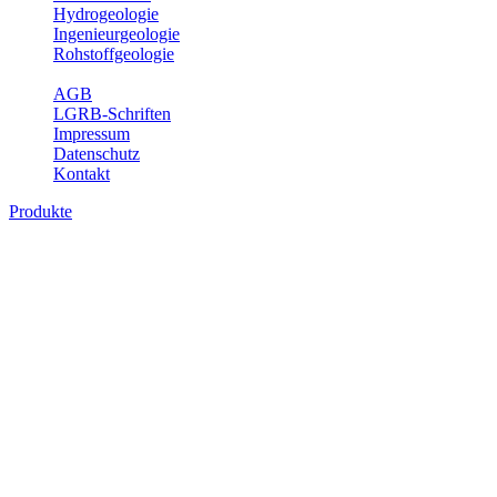
Hydrogeologie
Ingenieurgeologie
Rohstoffgeologie
Service
AGB
LGRB-Schriften
Impressum
Datenschutz
Kontakt
Produkte
Produkte des Themenbereichs
Bodenkunde
In den letzten Jahrzehnten hat die Gefährdung des Bodens durch die
Nutzung von Flächen für Siedlung und Verkehr, durch
Schadstoffeinträge und moderne Landbewirtschaftungsformen
rasant zugenommen. Die Erhaltung der vorhandenen natürlichen
Bodenreserven muss daher ein grundlegendes Anliegen der Planung
sein. Der Fachbereich Bodenkunde von Baden-Württemberg liefert
mit den dazugehörigen Auswertungsthemen wichtige Informationen
für die Landes- und Regionalplanung sowie für Lehre und
Forschung.