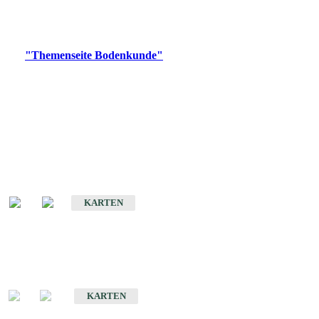
Bitte wählen Sie ein Produkt im gewünschten Format aus.
Digitale Produkte, die direkt downloadbar sind, finden Sie auf
der
"Themenseite Bodenkunde"
im
LGRBgeoportal
.
Historische Karten
(Produktentwicklung
eingestellt)
Bodenkarte von Baden-Württemberg 1 : 25 000
KARTEN
Sonderkarten
Bodenkundliche Sonderkarten
KARTEN