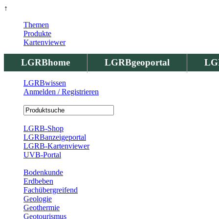
↑
Themen
Produkte
Kartenviewer
LGRBhome
LGRBgeoportal
LG
LGRBwissen
Anmelden / Registrieren
Registrierung
LGRB-Shop
LGRBanzeigeportal
LGRB-Kartenviewer
UVB-Portal
Produkte
Bodenkunde
Erdbeben
Fachübergreifend
Geologie
Geothermie
Geotourismus