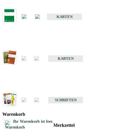
Bodenkarte von Baden-Württemberg 1 : 25 000
KARTEN
Sonderkarten
Bodenkundliche Sonderkarten
KARTEN
Schriften
Schriften des Fachbereichs Bodenkunde
SCHRIFTEN
Warenkorb
Ihr Warenkorb ist leer.
Merkzettel