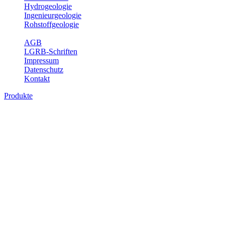
Hydrogeologie
Ingenieurgeologie
Rohstoffgeologie
Service
AGB
LGRB-Schriften
Impressum
Datenschutz
Kontakt
Produkte
Produkte des Themenbereichs Bodenkund
In den letzten Jahrzehnten hat die Gefährdung des Bodens durch di
Die Erhaltung der vorhandenen natürlichen Bodenreserven muss dahe
Auswertungsthemen wichtige Informationen für die Landes- und Reg
Bitte wählen Sie ein Produkt im gewünschten Format aus.
Digitale Produkte, die direkt downloadbar sind, finden Sie auf d
Historische Karten (Produktentw