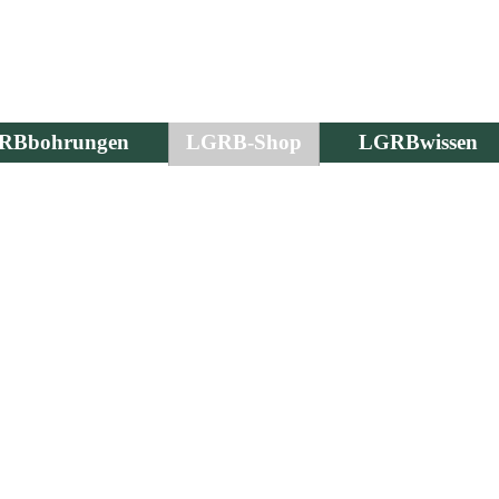
RBbohrungen
LGRB-Shop
LGRBwissen