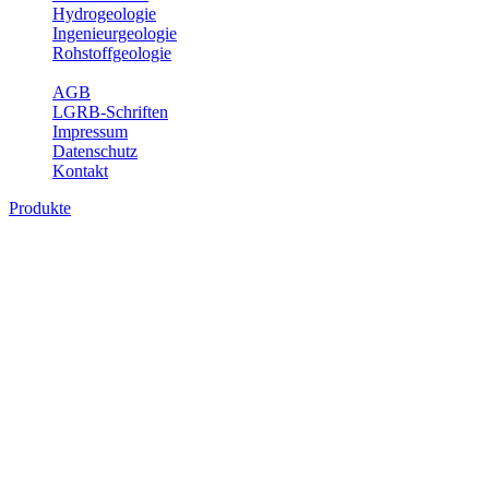
Hydrogeologie
Ingenieurgeologie
Rohstoffgeologie
Service
AGB
LGRB-Schriften
Impressum
Datenschutz
Kontakt
Produkte
Produkte des Themenbereichs
Bodenkunde
In den letzten Jahrzehnten hat die Gefährdung des Bodens durch die
Nutzung von Flächen für Siedlung und Verkehr, durch
Schadstoffeinträge und moderne Landbewirtschaftungsformen
rasant zugenommen. Die Erhaltung der vorhandenen natürlichen
Bodenreserven muss daher ein grundlegendes Anliegen der Planung
sein. Der Fachbereich Bodenkunde von Baden-Württemberg liefert
mit den dazugehörigen Auswertungsthemen wichtige Informationen
für die Landes- und Regionalplanung sowie für Lehre und
Forschung.