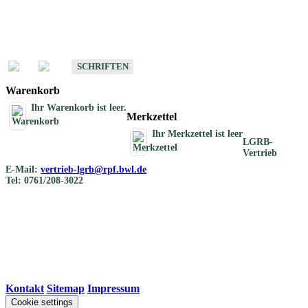
Schriften
Schriften des Fachbereichs Bodenkunde
SCHRIFTEN
Warenkorb
Ihr Warenkorb ist leer.
Merkzettel
Ihr Merkzettel ist leer
LGRB-
Vertrieb
E-Mail:
vertrieb-lgrb@rpf.bwl.de
Tel: 0761/208-3022
Kontakt
|
Sitemap
|
Impressum
Cookie settings