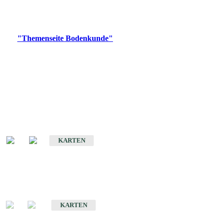
Bitte wählen Sie ein Produkt im gewünschten Format aus.
Digitale Produkte, die direkt downloadbar sind, finden Sie auf
der
"Themenseite Bodenkunde"
im
LGRBgeoportal
.
Historische Karten
(Produktentwicklung
eingestellt)
Bodenkarte von Baden-Württemberg 1 : 25 000
KARTEN
Sonderkarten
Bodenkundliche Sonderkarten
KARTEN