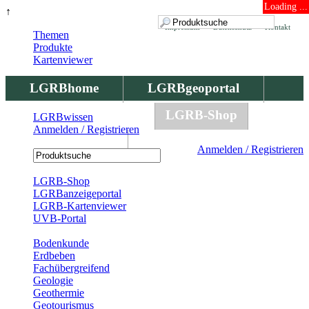
Loading ...
↑
Impressum
Datenschutz
Kontakt
Themen
Produkte
Kartenviewer
LGRBhome
LGRBgeoportal
LGRBbohrungen
LGRB-Shop
LGRBwissen
Anmelden / Registrieren
LGRBwissen
Anmelden / Registrieren
Registrierung
LGRB-Shop
LGRBanzeigeportal
LGRB-Kartenviewer
UVB-Portal
Produkte
Bodenkunde
Erdbeben
Fachübergreifend
Geologie
Geothermie
Geotourismus