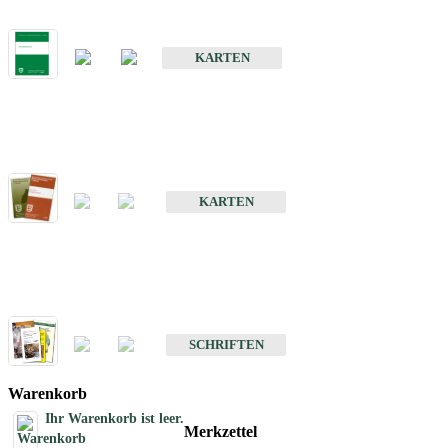
Bodenkarte von Baden-Württemberg 1 : 25 000
KARTEN
Sonderkarten
Bodenkundliche Sonderkarten
KARTEN
Schriften
Schriften des Fachbereichs Bodenkunde
SCHRIFTEN
Warenkorb
Ihr Warenkorb ist leer.
Merkzettel