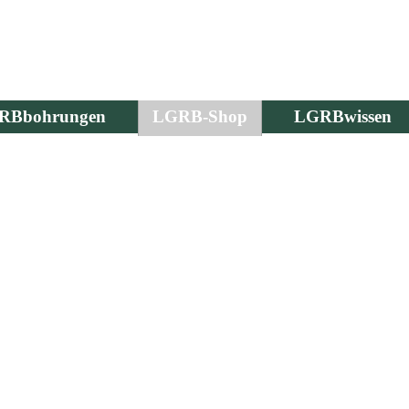
RBbohrungen
LGRB-Shop
LGRBwissen