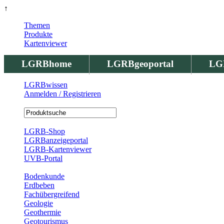
↑
Themen
Produkte
Kartenviewer
LGRBhome
LGRBgeoportal
LG
LGRBwissen
Anmelden / Registrieren
Registrierung
LGRB-Shop
LGRBanzeigeportal
LGRB-Kartenviewer
UVB-Portal
Produkte
Bodenkunde
Erdbeben
Fachübergreifend
Geologie
Geothermie
Geotourismus