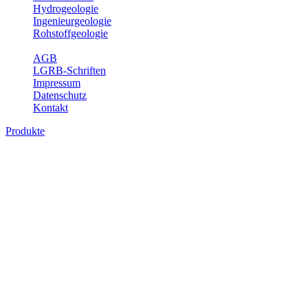
Hydrogeologie
Ingenieurgeologie
Rohstoffgeologie
Service
AGB
LGRB-Schriften
Impressum
Datenschutz
Kontakt
Produkte
Produkte des Themenbereichs Bodenkund
In den letzten Jahrzehnten hat die Gefährdung des Bodens durch di
Die Erhaltung der vorhandenen natürlichen Bodenreserven muss dahe
Auswertungsthemen wichtige Informationen für die Landes- und Reg
Bitte wählen Sie ein Produkt im gewünschten Format aus.
Digitale Produkte, die direkt downloadbar sind, finden Sie auf d
Historische Karten (Produktentw