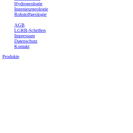
Hydrogeologie
Ingenieurgeologie
Rohstoffgeologie
Service
AGB
LGRB-Schriften
Impressum
Datenschutz
Kontakt
Produkte
Produkte des Themenbereichs
Bodenkunde
In den letzten Jahrzehnten hat die Gefährdung des Bodens durch die
Nutzung von Flächen für Siedlung und Verkehr, durch
Schadstoffeinträge und moderne Landbewirtschaftungsformen
rasant zugenommen. Die Erhaltung der vorhandenen natürlichen
Bodenreserven muss daher ein grundlegendes Anliegen der Planung
sein. Der Fachbereich Bodenkunde von Baden-Württemberg liefert
mit den dazugehörigen Auswertungsthemen wichtige Informationen
für die Landes- und Regionalplanung sowie für Lehre und
Forschung.