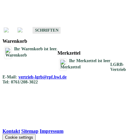
Schriften
Schriften des Fachbereichs Bodenkunde
SCHRIFTEN
Warenkorb
Ihr Warenkorb ist leer.
Merkzettel
Ihr Merkzettel ist leer
LGRB-
Vertrieb
E-Mail:
vertrieb-lgrb@rpf.bwl.de
Tel: 0761/208-3022
Kontakt
|
Sitemap
|
Impressum
Cookie settings