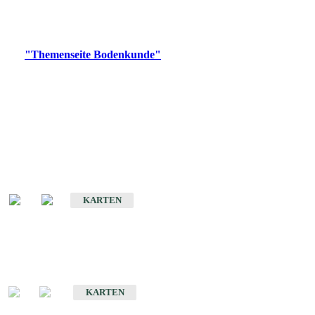
Bitte wählen Sie ein Produkt im gewünschten Format aus.
Digitale Produkte, die direkt downloadbar sind, finden Sie auf
der
"Themenseite Bodenkunde"
im
LGRBgeoportal
.
Historische Karten
(Produktentwicklung
eingestellt)
Bodenkarte von Baden-Württemberg 1 : 25 000
KARTEN
Sonderkarten
Bodenkundliche Sonderkarten
KARTEN