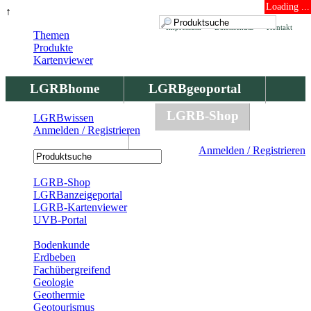
Loading ...
↑
Impressum
Datenschutz
Kontakt
Themen
Produkte
Kartenviewer
LGRBhome
LGRBgeoportal
LGRBbohrungen
LGRB-Shop
LGRBwissen
Anmelden / Registrieren
LGRBwissen
Anmelden / Registrieren
Registrierung
LGRB-Shop
LGRBanzeigeportal
LGRB-Kartenviewer
UVB-Portal
Produkte
Bodenkunde
Erdbeben
Fachübergreifend
Geologie
Geothermie
Geotourismus