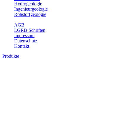
Hydrogeologie
Ingenieurgeologie
Rohstoffgeologie
Service
AGB
LGRB-Schriften
Impressum
Datenschutz
Kontakt
Produkte
Produkte des Themenbereichs
Bodenkunde
In den letzten Jahrzehnten hat die Gefährdung des Bodens durch die
Nutzung von Flächen für Siedlung und Verkehr, durch
Schadstoffeinträge und moderne Landbewirtschaftungsformen
rasant zugenommen. Die Erhaltung der vorhandenen natürlichen
Bodenreserven muss daher ein grundlegendes Anliegen der Planung
sein. Der Fachbereich Bodenkunde von Baden-Württemberg liefert
mit den dazugehörigen Auswertungsthemen wichtige Informationen
für die Landes- und Regionalplanung sowie für Lehre und
Forschung.