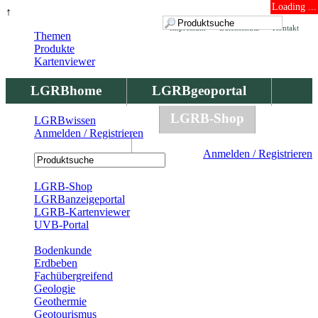
Loading ...
↑
Impressum
Datenschutz
Kontakt
Themen
Produkte
Kartenviewer
LGRBhome
LGRBgeoportal
LGRBbohrungen
LGRB-Shop
LGRBwissen
Anmelden / Registrieren
LGRBwissen
Anmelden / Registrieren
Registrierung
LGRB-Shop
LGRBanzeigeportal
LGRB-Kartenviewer
UVB-Portal
Produkte
Bodenkunde
Erdbeben
Fachübergreifend
Geologie
Geothermie
Geotourismus