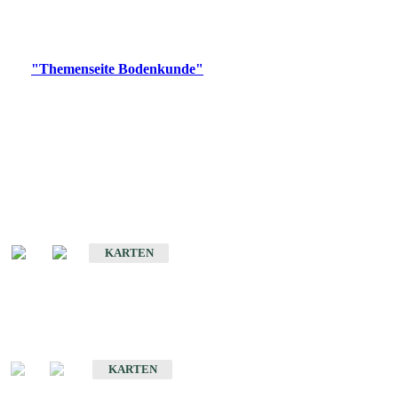
Bitte wählen Sie ein Produkt im gewünschten Format aus.
Digitale Produkte, die direkt downloadbar sind, finden Sie auf
der
"Themenseite Bodenkunde"
im
LGRBgeoportal
.
Historische Karten
(Produktentwicklung
eingestellt)
Bodenkarte von Baden-Württemberg 1 : 25 000
KARTEN
Sonderkarten
Bodenkundliche Sonderkarten
KARTEN