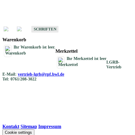
Schriften
Schriften des Fachbereichs Bodenkunde
SCHRIFTEN
Warenkorb
Ihr Warenkorb ist leer.
Merkzettel
Ihr Merkzettel ist leer
LGRB-
Vertrieb
E-Mail:
vertrieb-lgrb@rpf.bwl.de
Tel: 0761/208-3022
Kontakt
|
Sitemap
|
Impressum
Cookie settings