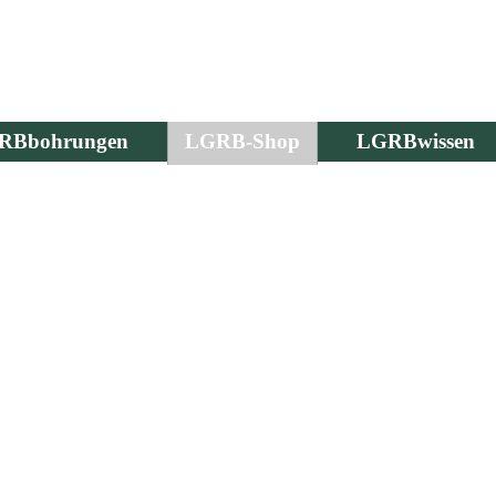
RBbohrungen
LGRB-Shop
LGRBwissen