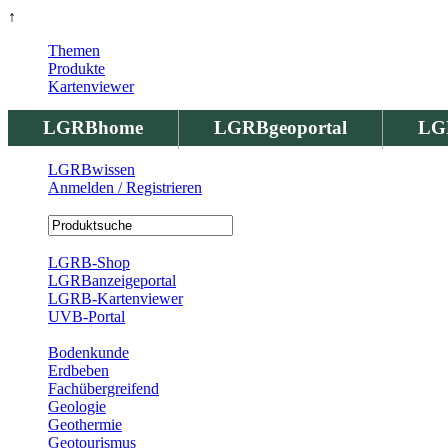
↑
Themen
Produkte
Kartenviewer
LGRBhome
LGRBgeoportal
LG
LGRBwissen
Anmelden / Registrieren
Registrierung
LGRB-Shop
LGRBanzeigeportal
LGRB-Kartenviewer
UVB-Portal
Produkte
Bodenkunde
Erdbeben
Fachübergreifend
Geologie
Geothermie
Geotourismus