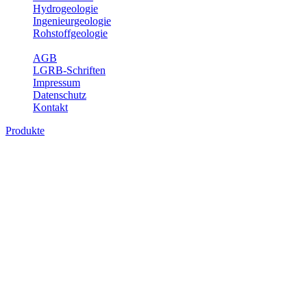
Hydrogeologie
Ingenieurgeologie
Rohstoffgeologie
Service
AGB
LGRB-Schriften
Impressum
Datenschutz
Kontakt
Produkte
Produkte des Themenbereichs Bodenkund
In den letzten Jahrzehnten hat die Gefährdung des Bodens durch di
Die Erhaltung der vorhandenen natürlichen Bodenreserven muss dahe
Auswertungsthemen wichtige Informationen für die Landes- und Reg
Bitte wählen Sie ein Produkt im gewünschten Format aus.
Digitale Produkte, die direkt downloadbar sind, finden Sie auf d
Historische Karten (Produktentw