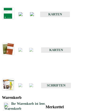
Bodenkarte von Baden-Württemberg 1 : 25 000
KARTEN
Sonderkarten
Bodenkundliche Sonderkarten
KARTEN
Schriften
Schriften des Fachbereichs Bodenkunde
SCHRIFTEN
Warenkorb
Ihr Warenkorb ist leer.
Merkzettel