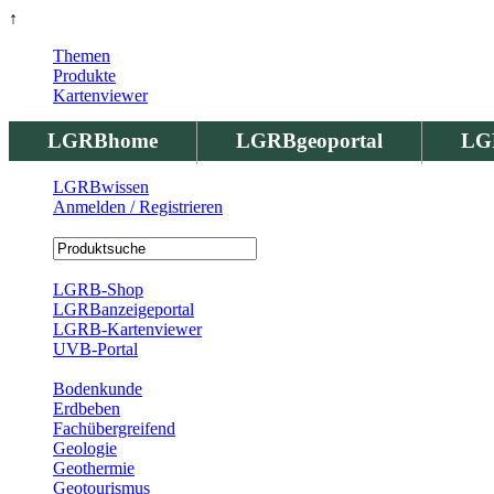
↑
Themen
Produkte
Kartenviewer
LGRBhome
LGRBgeoportal
LG
LGRBwissen
Anmelden / Registrieren
Registrierung
LGRB-Shop
LGRBanzeigeportal
LGRB-Kartenviewer
UVB-Portal
Produkte
Bodenkunde
Erdbeben
Fachübergreifend
Geologie
Geothermie
Geotourismus