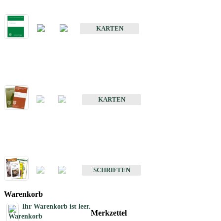
Bodenkarte von Baden-Württemberg 1 : 25 000
KARTEN
Sonderkarten
Bodenkundliche Sonderkarten
KARTEN
Schriften
Schriften des Fachbereichs Bodenkunde
SCHRIFTEN
Warenkorb
Ihr Warenkorb ist leer.
Merkzettel