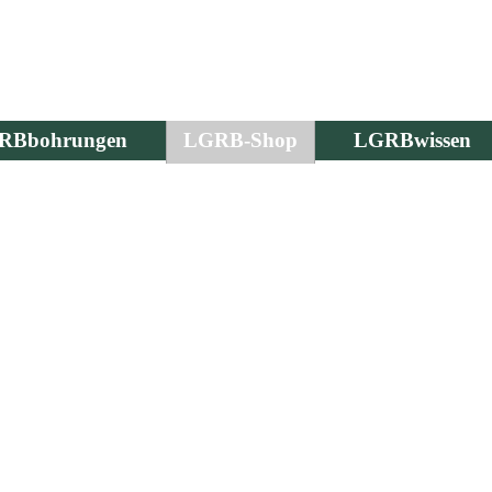
RBbohrungen
LGRB-Shop
LGRBwissen