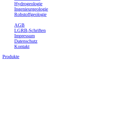
Hydrogeologie
Ingenieurgeologie
Rohstoffgeologie
Service
AGB
LGRB-Schriften
Impressum
Datenschutz
Kontakt
Produkte
Produkte des Themenbereichs Bodenkund
In den letzten Jahrzehnten hat die Gefährdung des Bodens durch di
Die Erhaltung der vorhandenen natürlichen Bodenreserven muss dahe
Auswertungsthemen wichtige Informationen für die Landes- und Reg
Bitte wählen Sie ein Produkt im gewünschten Format aus.
Digitale Produkte, die direkt downloadbar sind, finden Sie auf d
Historische Karten (Produktentw