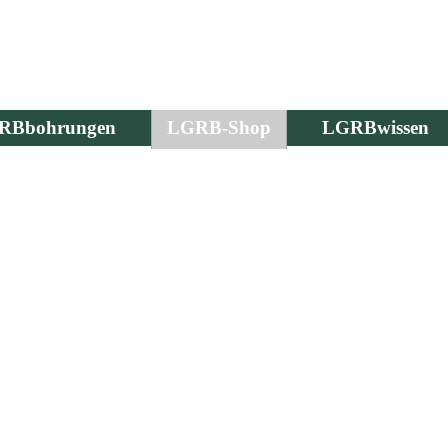
RBbohrungen
LGRB-Shop
LGRBwissen