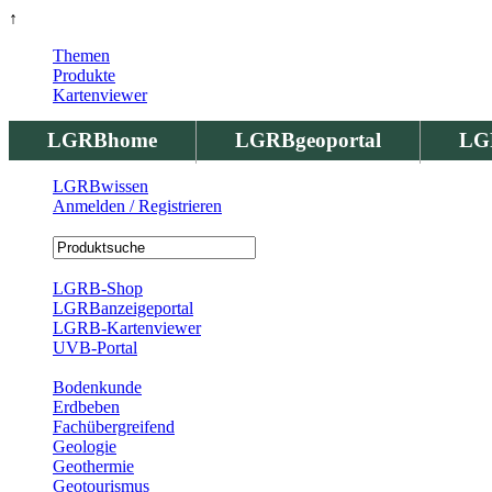
↑
Themen
Produkte
Kartenviewer
LGRBhome
LGRBgeoportal
LG
LGRBwissen
Anmelden / Registrieren
Registrierung
LGRB-Shop
LGRBanzeigeportal
LGRB-Kartenviewer
UVB-Portal
Produkte
Bodenkunde
Erdbeben
Fachübergreifend
Geologie
Geothermie
Geotourismus