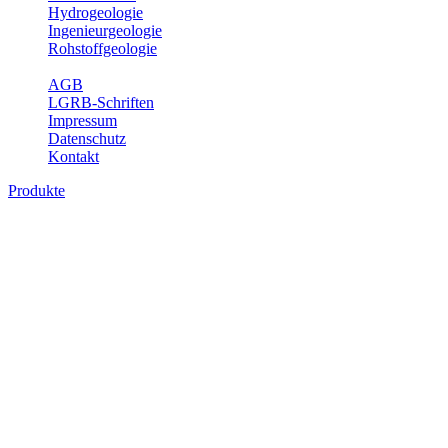
Hydrogeologie
Ingenieurgeologie
Rohstoffgeologie
Service
AGB
LGRB-Schriften
Impressum
Datenschutz
Kontakt
Produkte
Produkte des Themenbereichs Bodenkund
In den letzten Jahrzehnten hat die Gefährdung des Bodens durch di
Die Erhaltung der vorhandenen natürlichen Bodenreserven muss dahe
Auswertungsthemen wichtige Informationen für die Landes- und Reg
Bitte wählen Sie ein Produkt im gewünschten Format aus.
Digitale Produkte, die direkt downloadbar sind, finden Sie auf d
Historische Karten (Produktentw