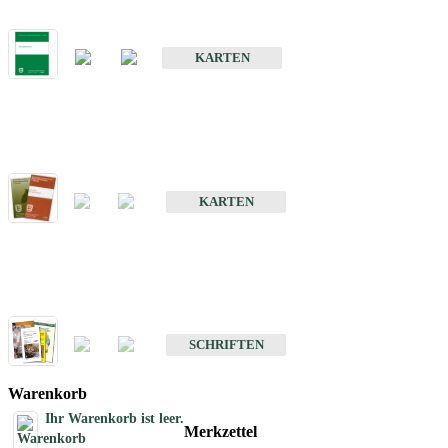
Bodenkarte von Baden-Württemberg 1 : 25 000
KARTEN
Sonderkarten
Bodenkundliche Sonderkarten
KARTEN
Schriften
Schriften des Fachbereichs Bodenkunde
SCHRIFTEN
Warenkorb
Ihr Warenkorb ist leer.
Merkzettel