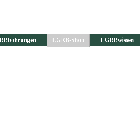
RBbohrungen
LGRB-Shop
LGRBwissen