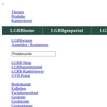
↑
Themen
Produkte
Kartenviewer
LGRBhome
LGRBgeoportal
LG
LGRBwissen
Anmelden / Registrieren
Registrierung
LGRB-Shop
LGRBanzeigeportal
LGRB-Kartenviewer
UVB-Portal
Produkte
Bodenkunde
Erdbeben
Fachübergreifend
Geologie
Geothermie
Geotourismus