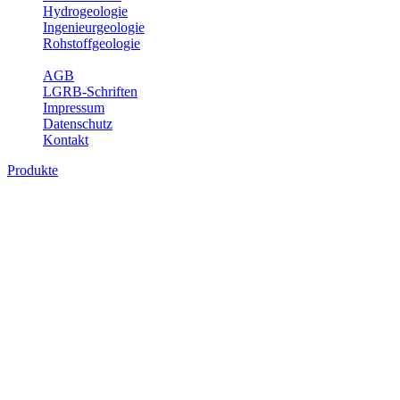
Hydrogeologie
Ingenieurgeologie
Rohstoffgeologie
Service
AGB
LGRB-Schriften
Impressum
Datenschutz
Kontakt
Produkte
Produkte des Themenbereichs Bodenkund
In den letzten Jahrzehnten hat die Gefährdung des Bodens durch di
Die Erhaltung der vorhandenen natürlichen Bodenreserven muss dahe
Auswertungsthemen wichtige Informationen für die Landes- und Reg
Bitte wählen Sie ein Produkt im gewünschten Format aus.
Digitale Produkte, die direkt downloadbar sind, finden Sie auf d
Historische Karten (Produktentw