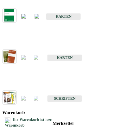
Bodenkarte von Baden-Württemberg 1 : 25 000
KARTEN
Sonderkarten
Bodenkundliche Sonderkarten
KARTEN
Schriften
Schriften des Fachbereichs Bodenkunde
SCHRIFTEN
Warenkorb
Ihr Warenkorb ist leer.
Merkzettel