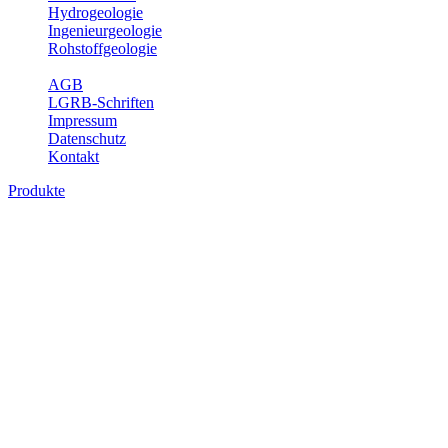
Hydrogeologie
Ingenieurgeologie
Rohstoffgeologie
Service
AGB
LGRB-Schriften
Impressum
Datenschutz
Kontakt
Produkte
Produkte des Themenbereichs
Bodenkunde
In den letzten Jahrzehnten hat die Gefährdung des Bodens durch die
Nutzung von Flächen für Siedlung und Verkehr, durch
Schadstoffeinträge und moderne Landbewirtschaftungsformen
rasant zugenommen. Die Erhaltung der vorhandenen natürlichen
Bodenreserven muss daher ein grundlegendes Anliegen der Planung
sein. Der Fachbereich Bodenkunde von Baden-Württemberg liefert
mit den dazugehörigen Auswertungsthemen wichtige Informationen
für die Landes- und Regionalplanung sowie für Lehre und
Forschung.