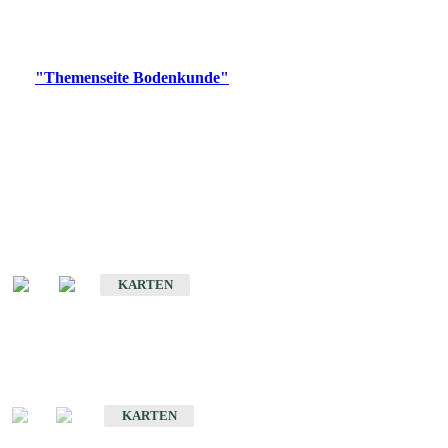
Bitte wählen Sie ein Produkt im gewünschten Format aus.
Digitale Produkte, die direkt downloadbar sind, finden Sie auf
der
"Themenseite Bodenkunde"
im
LGRBgeoportal
.
Historische Karten
(Produktentwicklung
eingestellt)
Bodenkarte von Baden-Württemberg 1 : 25 000
KARTEN
Sonderkarten
Bodenkundliche Sonderkarten
KARTEN