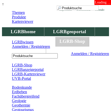
Loading ...
↑
Impressum
Datenschutz
Kontakt
Themen
Produkte
Kartenviewer
LGRBhome
LGRBgeoportal
LGRBbohrungen
LGRB-Shop
LGRBwissen
Anmelden / Registrieren
LGRBwissen
Anmelden / Registrieren
Registrierung
LGRB-Shop
LGRBanzeigeportal
LGRB-Kartenviewer
UVB-Portal
Produkte
Bodenkunde
Erdbeben
Fachübergreifend
Geologie
Geothermie
Geotourismus