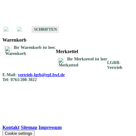
Schriften
Schriften des Fachbereichs Bodenkunde
SCHRIFTEN
Warenkorb
Ihr Warenkorb ist leer.
Merkzettel
Ihr Merkzettel ist leer
LGRB-
Vertrieb
E-Mail:
vertrieb-lgrb@rpf.bwl.de
Tel: 0761/208-3022
Kontakt
|
Sitemap
|
Impressum
Cookie settings