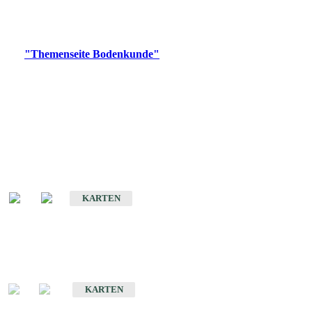
Bitte wählen Sie ein Produkt im gewünschten Format aus.
Digitale Produkte, die direkt downloadbar sind, finden Sie auf
der
"Themenseite Bodenkunde"
im
LGRBgeoportal
.
Historische Karten
(Produktentwicklung
eingestellt)
Bodenkarte von Baden-Württemberg 1 : 25 000
KARTEN
Sonderkarten
Bodenkundliche Sonderkarten
KARTEN