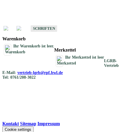
Schriften
Schriften des Fachbereichs Bodenkunde
SCHRIFTEN
Warenkorb
Ihr Warenkorb ist leer.
Merkzettel
Ihr Merkzettel ist leer
LGRB-
Vertrieb
E-Mail:
vertrieb-lgrb@rpf.bwl.de
Tel: 0761/208-3022
Kontakt
|
Sitemap
|
Impressum
Cookie settings