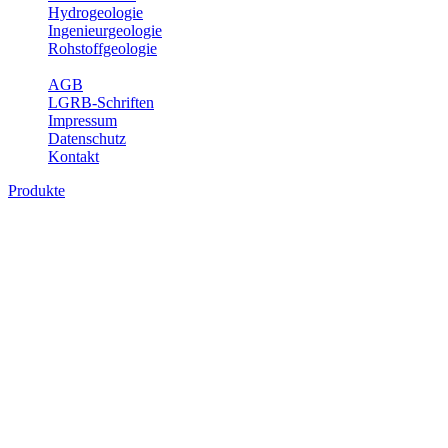
Hydrogeologie
Ingenieurgeologie
Rohstoffgeologie
Service
AGB
LGRB-Schriften
Impressum
Datenschutz
Kontakt
Produkte
Produkte des Themenbereichs
Bodenkunde
In den letzten Jahrzehnten hat die Gefährdung des Bodens durch die
Nutzung von Flächen für Siedlung und Verkehr, durch
Schadstoffeinträge und moderne Landbewirtschaftungsformen
rasant zugenommen. Die Erhaltung der vorhandenen natürlichen
Bodenreserven muss daher ein grundlegendes Anliegen der Planung
sein. Der Fachbereich Bodenkunde von Baden-Württemberg liefert
mit den dazugehörigen Auswertungsthemen wichtige Informationen
für die Landes- und Regionalplanung sowie für Lehre und
Forschung.