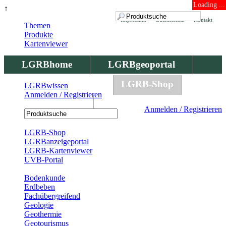
Loading ...
↑
Impressum
Datenschutz
Kontakt
Themen
Produkte
Kartenviewer
LGRBhome
LGRBgeoportal
LGRBbohrungen
LGRB-Shop
LGRBwissen
Anmelden / Registrieren
LGRBwissen
Anmelden / Registrieren
Registrierung
LGRB-Shop
LGRBanzeigeportal
LGRB-Kartenviewer
UVB-Portal
Produkte
Bodenkunde
Erdbeben
Fachübergreifend
Geologie
Geothermie
Geotourismus