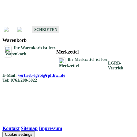
Schriften
Schriften des Fachbereichs Bodenkunde
SCHRIFTEN
Warenkorb
Ihr Warenkorb ist leer.
Merkzettel
Ihr Merkzettel ist leer
LGRB-
Vertrieb
E-Mail:
vertrieb-lgrb@rpf.bwl.de
Tel: 0761/208-3022
Kontakt
|
Sitemap
|
Impressum
Cookie settings