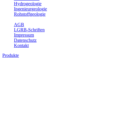
Hydrogeologie
Ingenieurgeologie
Rohstoffgeologie
Service
AGB
LGRB-Schriften
Impressum
Datenschutz
Kontakt
Produkte
Produkte des Themenbereichs
Bodenkunde
In den letzten Jahrzehnten hat die Gefährdung des Bodens durch die
Nutzung von Flächen für Siedlung und Verkehr, durch
Schadstoffeinträge und moderne Landbewirtschaftungsformen
rasant zugenommen. Die Erhaltung der vorhandenen natürlichen
Bodenreserven muss daher ein grundlegendes Anliegen der Planung
sein. Der Fachbereich Bodenkunde von Baden-Württemberg liefert
mit den dazugehörigen Auswertungsthemen wichtige Informationen
für die Landes- und Regionalplanung sowie für Lehre und
Forschung.