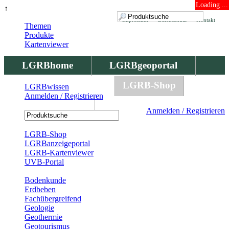
Loading ...
↑
Impressum
Datenschutz
Kontakt
Themen
Produkte
Kartenviewer
LGRBhome
LGRBgeoportal
LGRBbohrungen
LGRB-Shop
LGRBwissen
Anmelden / Registrieren
LGRBwissen
Anmelden / Registrieren
Registrierung
LGRB-Shop
LGRBanzeigeportal
LGRB-Kartenviewer
UVB-Portal
Produkte
Bodenkunde
Erdbeben
Fachübergreifend
Geologie
Geothermie
Geotourismus