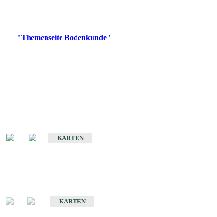
Bitte wählen Sie ein Produkt im gewünschten Format aus.
Digitale Produkte, die direkt downloadbar sind, finden Sie auf
der
"Themenseite Bodenkunde"
im
LGRBgeoportal
.
Historische Karten
(Produktentwicklung
eingestellt)
Bodenkarte von Baden-Württemberg 1 : 25 000
KARTEN
Sonderkarten
Bodenkundliche Sonderkarten
KARTEN