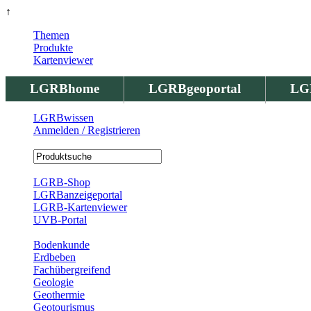
↑
Themen
Produkte
Kartenviewer
LGRBhome
LGRBgeoportal
LG
LGRBwissen
Anmelden / Registrieren
Registrierung
LGRB-Shop
LGRBanzeigeportal
LGRB-Kartenviewer
UVB-Portal
Produkte
Bodenkunde
Erdbeben
Fachübergreifend
Geologie
Geothermie
Geotourismus