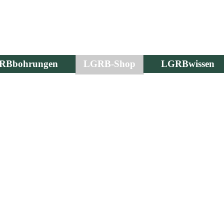
RBbohrungen
LGRB-Shop
LGRBwissen