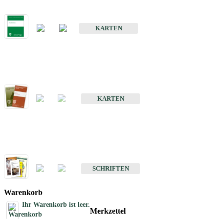
Bodenkarte von Baden-Württemberg 1 : 25 000
KARTEN
Sonderkarten
Bodenkundliche Sonderkarten
KARTEN
Schriften
Schriften des Fachbereichs Bodenkunde
SCHRIFTEN
Warenkorb
Ihr Warenkorb ist leer.
Merkzettel