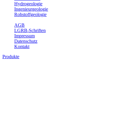
Hydrogeologie
Ingenieurgeologie
Rohstoffgeologie
Service
AGB
LGRB-Schriften
Impressum
Datenschutz
Kontakt
Produkte
Produkte des Themenbereichs Bodenkund
In den letzten Jahrzehnten hat die Gefährdung des Bodens durch di
Die Erhaltung der vorhandenen natürlichen Bodenreserven muss dahe
Auswertungsthemen wichtige Informationen für die Landes- und Reg
Bitte wählen Sie ein Produkt im gewünschten Format aus.
Digitale Produkte, die direkt downloadbar sind, finden Sie auf d
Historische Karten (Produktentw