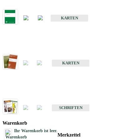
Bodenkarte von Baden-Württemberg 1 : 25 000
KARTEN
Sonderkarten
Bodenkundliche Sonderkarten
KARTEN
Schriften
Schriften des Fachbereichs Bodenkunde
SCHRIFTEN
Warenkorb
Ihr Warenkorb ist leer.
Merkzettel