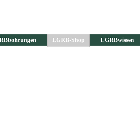
RBbohrungen
LGRB-Shop
LGRBwissen