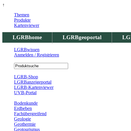
↑
Themen
Produkte
Kartenviewer
LGRBhome
LGRBgeoportal
LG
LGRBwissen
Anmelden / Registrieren
Registrierung
LGRB-Shop
LGRBanzeigeportal
LGRB-Kartenviewer
UVB-Portal
Produkte
Bodenkunde
Erdbeben
Fachübergreifend
Geologie
Geothermie
Geotourismus