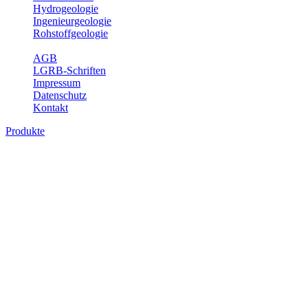
Hydrogeologie
Ingenieurgeologie
Rohstoffgeologie
Service
AGB
LGRB-Schriften
Impressum
Datenschutz
Kontakt
Produkte
Produkte des Themenbereichs Bodenkund
In den letzten Jahrzehnten hat die Gefährdung des Bodens durch di
Die Erhaltung der vorhandenen natürlichen Bodenreserven muss dahe
Auswertungsthemen wichtige Informationen für die Landes- und Reg
Bitte wählen Sie ein Produkt im gewünschten Format aus.
Digitale Produkte, die direkt downloadbar sind, finden Sie auf d
Historische Karten (Produktentw