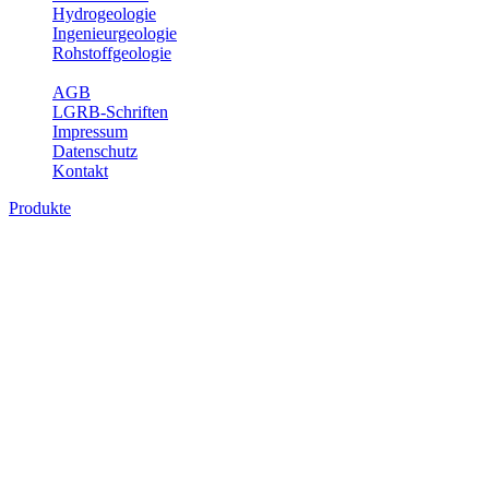
Hydrogeologie
Ingenieurgeologie
Rohstoffgeologie
Service
AGB
LGRB-Schriften
Impressum
Datenschutz
Kontakt
Produkte
Produkte des Themenbereichs
Bodenkunde
In den letzten Jahrzehnten hat die Gefährdung des Bodens durch die
Nutzung von Flächen für Siedlung und Verkehr, durch
Schadstoffeinträge und moderne Landbewirtschaftungsformen
rasant zugenommen. Die Erhaltung der vorhandenen natürlichen
Bodenreserven muss daher ein grundlegendes Anliegen der Planung
sein. Der Fachbereich Bodenkunde von Baden-Württemberg liefert
mit den dazugehörigen Auswertungsthemen wichtige Informationen
für die Landes- und Regionalplanung sowie für Lehre und
Forschung.