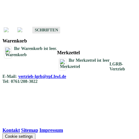
Schriften
Schriften des Fachbereichs Bodenkunde
SCHRIFTEN
Warenkorb
Ihr Warenkorb ist leer.
Merkzettel
Ihr Merkzettel ist leer
LGRB-
Vertrieb
E-Mail:
vertrieb-lgrb@rpf.bwl.de
Tel: 0761/208-3022
Kontakt
|
Sitemap
|
Impressum
Cookie settings