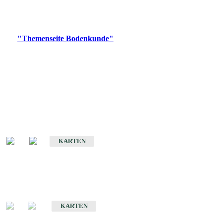
Bitte wählen Sie ein Produkt im gewünschten Format aus.
Digitale Produkte, die direkt downloadbar sind, finden Sie auf
der
"Themenseite Bodenkunde"
im
LGRBgeoportal
.
Historische Karten
(Produktentwicklung
eingestellt)
Bodenkarte von Baden-Württemberg 1 : 25 000
KARTEN
Sonderkarten
Bodenkundliche Sonderkarten
KARTEN