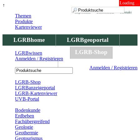
Loading ...
↑
Impressum
Datenschutz
Kontakt
Themen
Produkte
Kartenviewer
LGRBhome
LGRBgeoportal
LGRBbohrungen
LGRB-Shop
LGRBwissen
Anmelden / Registrieren
LGRBwissen
Anmelden / Registrieren
Registrierung
LGRB-Shop
LGRBanzeigeportal
LGRB-Kartenviewer
UVB-Portal
Produkte
Bodenkunde
Erdbeben
Fachübergreifend
Geologie
Geothermie
Geotourismus