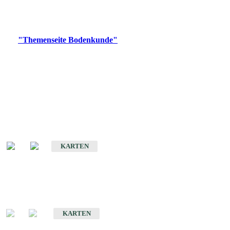
Bitte wählen Sie ein Produkt im gewünschten Format aus.
Digitale Produkte, die direkt downloadbar sind, finden Sie auf
der
"Themenseite Bodenkunde"
im
LGRBgeoportal
.
Historische Karten
(Produktentwicklung
eingestellt)
Bodenkarte von Baden-Württemberg 1 : 25 000
KARTEN
Sonderkarten
Bodenkundliche Sonderkarten
KARTEN