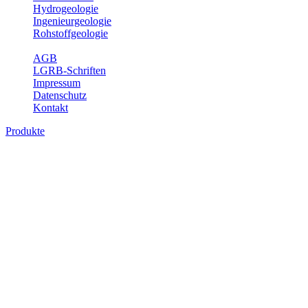
Hydrogeologie
Ingenieurgeologie
Rohstoffgeologie
Service
AGB
LGRB-Schriften
Impressum
Datenschutz
Kontakt
Produkte
Produkte des Themenbereichs
Bodenkunde
In den letzten Jahrzehnten hat die Gefährdung des Bodens durch die
Nutzung von Flächen für Siedlung und Verkehr, durch
Schadstoffeinträge und moderne Landbewirtschaftungsformen
rasant zugenommen. Die Erhaltung der vorhandenen natürlichen
Bodenreserven muss daher ein grundlegendes Anliegen der Planung
sein. Der Fachbereich Bodenkunde von Baden-Württemberg liefert
mit den dazugehörigen Auswertungsthemen wichtige Informationen
für die Landes- und Regionalplanung sowie für Lehre und
Forschung.