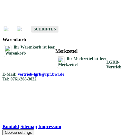
Schriften
Schriften des Fachbereichs Bodenkunde
SCHRIFTEN
Warenkorb
Ihr Warenkorb ist leer.
Merkzettel
Ihr Merkzettel ist leer
LGRB-
Vertrieb
E-Mail:
vertrieb-lgrb@rpf.bwl.de
Tel: 0761/208-3022
Kontakt
|
Sitemap
|
Impressum
Cookie settings