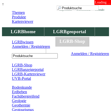
Loading ...
↑
Impressum
Datenschutz
Kontakt
Themen
Produkte
Kartenviewer
LGRBhome
LGRBgeoportal
LGRBbohrungen
LGRB-Shop
LGRBwissen
Anmelden / Registrieren
LGRBwissen
Anmelden / Registrieren
Registrierung
LGRB-Shop
LGRBanzeigeportal
LGRB-Kartenviewer
UVB-Portal
Produkte
Bodenkunde
Erdbeben
Fachübergreifend
Geologie
Geothermie
Geotourismus