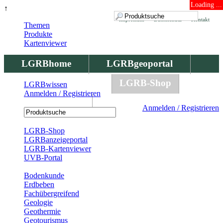
Loading ...
↑
Impressum
Datenschutz
Kontakt
Themen
Produkte
Kartenviewer
LGRBhome
LGRBgeoportal
LGRBbohrungen
LGRB-Shop
LGRBwissen
Anmelden / Registrieren
LGRBwissen
Anmelden / Registrieren
Registrierung
LGRB-Shop
LGRBanzeigeportal
LGRB-Kartenviewer
UVB-Portal
Produkte
Bodenkunde
Erdbeben
Fachübergreifend
Geologie
Geothermie
Geotourismus