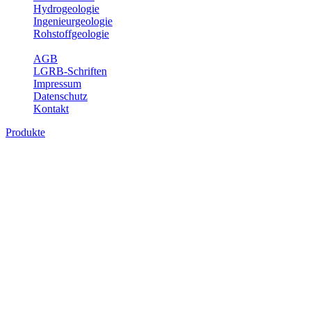
Hydrogeologie
Ingenieurgeologie
Rohstoffgeologie
Service
AGB
LGRB-Schriften
Impressum
Datenschutz
Kontakt
Produkte
Produkte des Themenbereichs
Bodenkunde
In den letzten Jahrzehnten hat die Gefährdung des Bodens durch die
Nutzung von Flächen für Siedlung und Verkehr, durch
Schadstoffeinträge und moderne Landbewirtschaftungsformen
rasant zugenommen. Die Erhaltung der vorhandenen natürlichen
Bodenreserven muss daher ein grundlegendes Anliegen der Planung
sein. Der Fachbereich Bodenkunde von Baden-Württemberg liefert
mit den dazugehörigen Auswertungsthemen wichtige Informationen
für die Landes- und Regionalplanung sowie für Lehre und
Forschung.