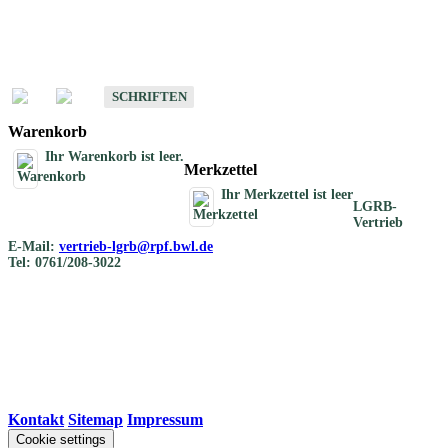
Schriften
Schriften des Fachbereichs Bodenkunde
SCHRIFTEN
Warenkorb
Ihr Warenkorb ist leer.
Merkzettel
Ihr Merkzettel ist leer
LGRB-
Vertrieb
E-Mail:
vertrieb-lgrb@rpf.bwl.de
Tel: 0761/208-3022
Kontakt
|
Sitemap
|
Impressum
Cookie settings