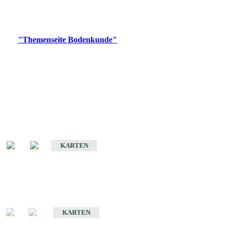
Bitte wählen Sie ein Produkt im gewünschten Format aus.
Digitale Produkte, die direkt downloadbar sind, finden Sie auf
der
"Themenseite Bodenkunde"
im
LGRBgeoportal
.
Historische Karten
(Produktentwicklung
eingestellt)
Bodenkarte von Baden-Württemberg 1 : 25 000
KARTEN
Sonderkarten
Bodenkundliche Sonderkarten
KARTEN