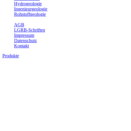
Hydrogeologie
Ingenieurgeologie
Rohstoffgeologie
Service
AGB
LGRB-Schriften
Impressum
Datenschutz
Kontakt
Produkte
Produkte des Themenbereichs
Bodenkunde
In den letzten Jahrzehnten hat die Gefährdung des Bodens durch die
Nutzung von Flächen für Siedlung und Verkehr, durch
Schadstoffeinträge und moderne Landbewirtschaftungsformen
rasant zugenommen. Die Erhaltung der vorhandenen natürlichen
Bodenreserven muss daher ein grundlegendes Anliegen der Planung
sein. Der Fachbereich Bodenkunde von Baden-Württemberg liefert
mit den dazugehörigen Auswertungsthemen wichtige Informationen
für die Landes- und Regionalplanung sowie für Lehre und
Forschung.