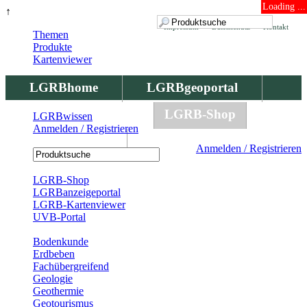
Loading ...
↑
Impressum
Datenschutz
Kontakt
Themen
Produkte
Kartenviewer
LGRBhome
LGRBgeoportal
LGRBbohrungen
LGRB-Shop
LGRBwissen
Anmelden / Registrieren
LGRBwissen
Anmelden / Registrieren
Registrierung
LGRB-Shop
LGRBanzeigeportal
LGRB-Kartenviewer
UVB-Portal
Produkte
Bodenkunde
Erdbeben
Fachübergreifend
Geologie
Geothermie
Geotourismus