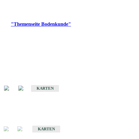
Bitte wählen Sie ein Produkt im gewünschten Format aus.
Digitale Produkte, die direkt downloadbar sind, finden Sie auf
der
"Themenseite Bodenkunde"
im
LGRBgeoportal
.
Historische Karten
(Produktentwicklung
eingestellt)
Bodenkarte von Baden-Württemberg 1 : 25 000
KARTEN
Sonderkarten
Bodenkundliche Sonderkarten
KARTEN