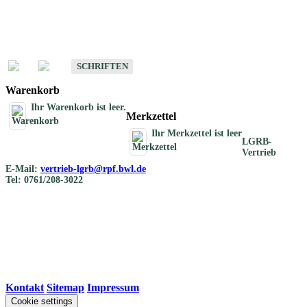
Schriften
Schriften des Fachbereichs Bodenkunde
SCHRIFTEN
Warenkorb
Ihr Warenkorb ist leer.
Merkzettel
Ihr Merkzettel ist leer
LGRB-
Vertrieb
E-Mail:
vertrieb-lgrb@rpf.bwl.de
Tel: 0761/208-3022
Kontakt
|
Sitemap
|
Impressum
Cookie settings