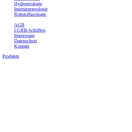
Hydrogeologie
Ingenieurgeologie
Rohstoffgeologie
Service
AGB
LGRB-Schriften
Impressum
Datenschutz
Kontakt
Produkte
Produkte des Themenbereichs
Bodenkunde
In den letzten Jahrzehnten hat die Gefährdung des Bodens durch die
Nutzung von Flächen für Siedlung und Verkehr, durch
Schadstoffeinträge und moderne Landbewirtschaftungsformen
rasant zugenommen. Die Erhaltung der vorhandenen natürlichen
Bodenreserven muss daher ein grundlegendes Anliegen der Planung
sein. Der Fachbereich Bodenkunde von Baden-Württemberg liefert
mit den dazugehörigen Auswertungsthemen wichtige Informationen
für die Landes- und Regionalplanung sowie für Lehre und
Forschung.