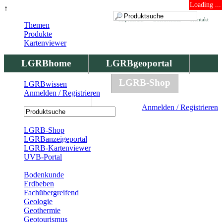
Loading ...
↑
Impressum
Datenschutz
Kontakt
Themen
Produkte
Kartenviewer
LGRBhome
LGRBgeoportal
LGRBbohrungen
LGRB-Shop
LGRBwissen
Anmelden / Registrieren
LGRBwissen
Anmelden / Registrieren
Registrierung
LGRB-Shop
LGRBanzeigeportal
LGRB-Kartenviewer
UVB-Portal
Produkte
Bodenkunde
Erdbeben
Fachübergreifend
Geologie
Geothermie
Geotourismus