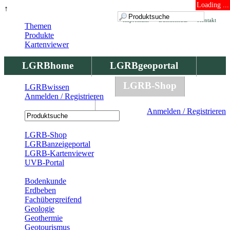
Loading ...
↑
Impressum
Datenschutz
Kontakt
Themen
Produkte
Kartenviewer
LGRBhome
LGRBgeoportal
LGRBbohrungen
LGRB-Shop
LGRBwissen
Anmelden / Registrieren
LGRBwissen
Anmelden / Registrieren
Registrierung
LGRB-Shop
LGRBanzeigeportal
LGRB-Kartenviewer
UVB-Portal
Produkte
Bodenkunde
Erdbeben
Fachübergreifend
Geologie
Geothermie
Geotourismus