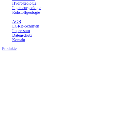
Hydrogeologie
Ingenieurgeologie
Rohstoffgeologie
Service
AGB
LGRB-Schriften
Impressum
Datenschutz
Kontakt
Produkte
Produkte des Themenbereichs
Bodenkunde
In den letzten Jahrzehnten hat die Gefährdung des Bodens durch die
Nutzung von Flächen für Siedlung und Verkehr, durch
Schadstoffeinträge und moderne Landbewirtschaftungsformen
rasant zugenommen. Die Erhaltung der vorhandenen natürlichen
Bodenreserven muss daher ein grundlegendes Anliegen der Planung
sein. Der Fachbereich Bodenkunde von Baden-Württemberg liefert
mit den dazugehörigen Auswertungsthemen wichtige Informationen
für die Landes- und Regionalplanung sowie für Lehre und
Forschung.