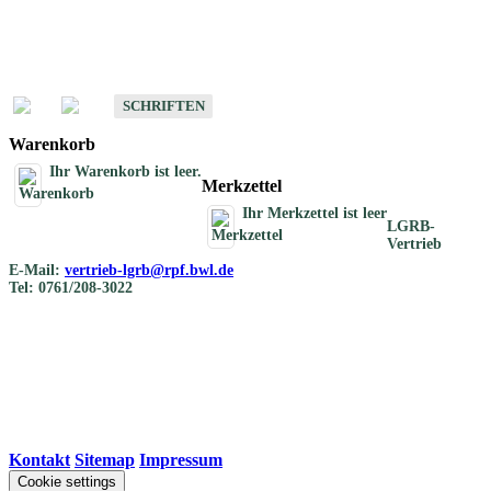
Schriften
Schriften des Fachbereichs Bodenkunde
SCHRIFTEN
Warenkorb
Ihr Warenkorb ist leer.
Merkzettel
Ihr Merkzettel ist leer
LGRB-
Vertrieb
E-Mail:
vertrieb-lgrb@rpf.bwl.de
Tel: 0761/208-3022
Kontakt
|
Sitemap
|
Impressum
Cookie settings