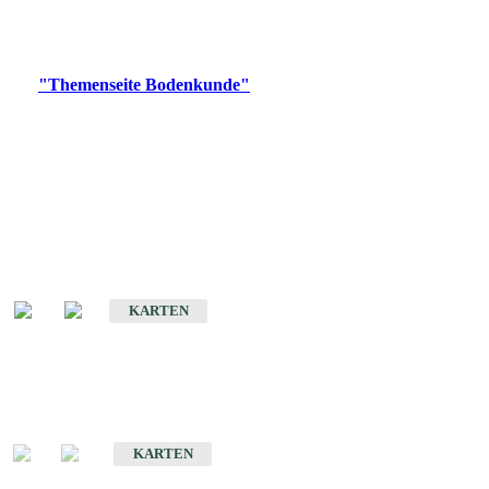
Bitte wählen Sie ein Produkt im gewünschten Format aus.
Digitale Produkte, die direkt downloadbar sind, finden Sie auf
der
"Themenseite Bodenkunde"
im
LGRBgeoportal
.
Historische Karten
(Produktentwicklung
eingestellt)
Bodenkarte von Baden-Württemberg 1 : 25 000
KARTEN
Sonderkarten
Bodenkundliche Sonderkarten
KARTEN