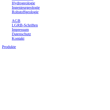
Hydrogeologie
Ingenieurgeologie
Rohstoffgeologie
Service
AGB
LGRB-Schriften
Impressum
Datenschutz
Kontakt
Produkte
Produkte des Themenbereichs
Bodenkunde
In den letzten Jahrzehnten hat die Gefährdung des Bodens durch die
Nutzung von Flächen für Siedlung und Verkehr, durch
Schadstoffeinträge und moderne Landbewirtschaftungsformen
rasant zugenommen. Die Erhaltung der vorhandenen natürlichen
Bodenreserven muss daher ein grundlegendes Anliegen der Planung
sein. Der Fachbereich Bodenkunde von Baden-Württemberg liefert
mit den dazugehörigen Auswertungsthemen wichtige Informationen
für die Landes- und Regionalplanung sowie für Lehre und
Forschung.