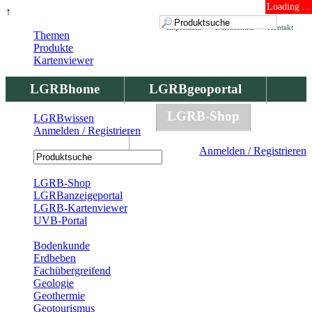
Loading ...
↑
Impressum
Datenschutz
Kontakt
Themen
Produkte
Kartenviewer
LGRBhome
LGRBgeoportal
LGRBbohrungen
LGRB-Shop
LGRBwissen
Anmelden / Registrieren
LGRBwissen
Anmelden / Registrieren
Registrierung
LGRB-Shop
LGRBanzeigeportal
LGRB-Kartenviewer
UVB-Portal
Produkte
Bodenkunde
Erdbeben
Fachübergreifend
Geologie
Geothermie
Geotourismus