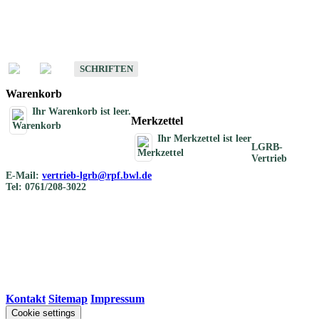
Schriften
Schriften des Fachbereichs Bodenkunde
SCHRIFTEN
Warenkorb
Ihr Warenkorb ist leer.
Merkzettel
Ihr Merkzettel ist leer
LGRB-
Vertrieb
E-Mail:
vertrieb-lgrb@rpf.bwl.de
Tel: 0761/208-3022
Kontakt
|
Sitemap
|
Impressum
Cookie settings