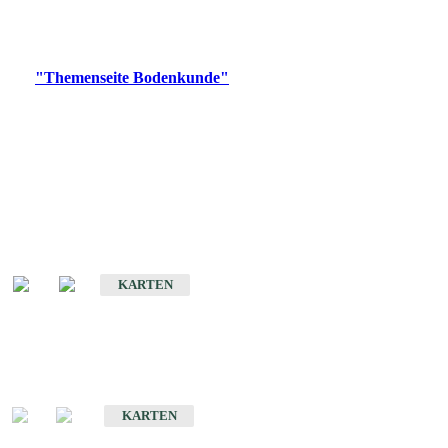
Bitte wählen Sie ein Produkt im gewünschten Format aus.
Digitale Produkte, die direkt downloadbar sind, finden Sie auf
der
"Themenseite Bodenkunde"
im
LGRBgeoportal
.
Historische Karten
(Produktentwicklung
eingestellt)
Bodenkarte von Baden-Württemberg 1 : 25 000
KARTEN
Sonderkarten
Bodenkundliche Sonderkarten
KARTEN