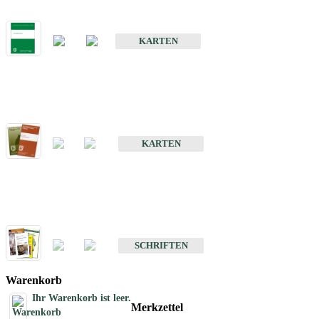
Bodenkarte von Baden-Württemberg 1 : 25 000
KARTEN
Sonderkarten
Bodenkundliche Sonderkarten
KARTEN
Schriften
Schriften des Fachbereichs Bodenkunde
SCHRIFTEN
Warenkorb
Ihr Warenkorb ist leer.
Merkzettel