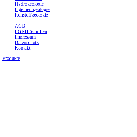
Hydrogeologie
Ingenieurgeologie
Rohstoffgeologie
Service
AGB
LGRB-Schriften
Impressum
Datenschutz
Kontakt
Produkte
Produkte des Themenbereichs Bodenkund
In den letzten Jahrzehnten hat die Gefährdung des Bodens durch di
Die Erhaltung der vorhandenen natürlichen Bodenreserven muss dahe
Auswertungsthemen wichtige Informationen für die Landes- und Reg
Bitte wählen Sie ein Produkt im gewünschten Format aus.
Digitale Produkte, die direkt downloadbar sind, finden Sie auf d
Historische Karten (Produktentw