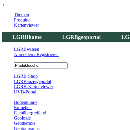
↑
Themen
Produkte
Kartenviewer
LGRBhome
LGRBgeoportal
LG
LGRBwissen
Anmelden / Registrieren
Registrierung
LGRB-Shop
LGRBanzeigeportal
LGRB-Kartenviewer
UVB-Portal
Produkte
Bodenkunde
Erdbeben
Fachübergreifend
Geologie
Geothermie
Geotourismus