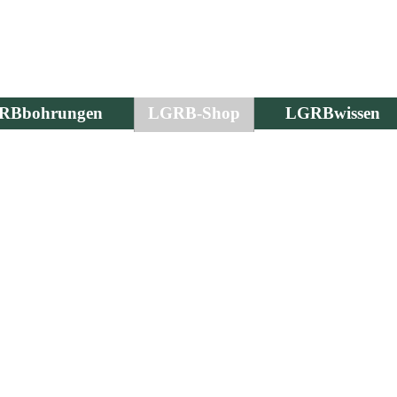
RBbohrungen
LGRB-Shop
LGRBwissen