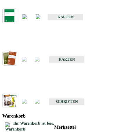
Bodenkarte von Baden-Württemberg 1 : 25 000
KARTEN
Sonderkarten
Bodenkundliche Sonderkarten
KARTEN
Schriften
Schriften des Fachbereichs Bodenkunde
SCHRIFTEN
Warenkorb
Ihr Warenkorb ist leer.
Merkzettel