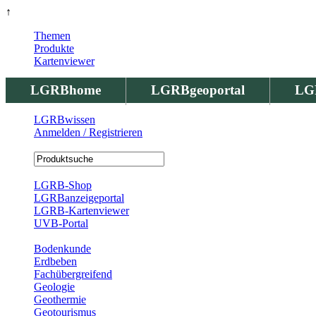
↑
Themen
Produkte
Kartenviewer
LGRBhome
LGRBgeoportal
LG
LGRBwissen
Anmelden / Registrieren
Registrierung
LGRB-Shop
LGRBanzeigeportal
LGRB-Kartenviewer
UVB-Portal
Produkte
Bodenkunde
Erdbeben
Fachübergreifend
Geologie
Geothermie
Geotourismus