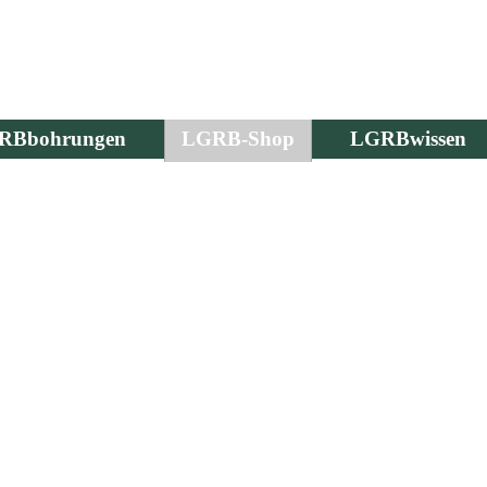
RBbohrungen
LGRB-Shop
LGRBwissen