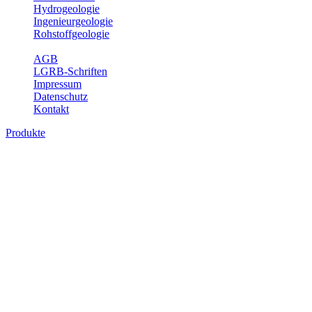
Hydrogeologie
Ingenieurgeologie
Rohstoffgeologie
Service
AGB
LGRB-Schriften
Impressum
Datenschutz
Kontakt
Produkte
Produkte des Themenbereichs Bodenkund
In den letzten Jahrzehnten hat die Gefährdung des Bodens durch di
Die Erhaltung der vorhandenen natürlichen Bodenreserven muss dahe
Auswertungsthemen wichtige Informationen für die Landes- und Reg
Bitte wählen Sie ein Produkt im gewünschten Format aus.
Digitale Produkte, die direkt downloadbar sind, finden Sie auf d
Historische Karten (Produktentw